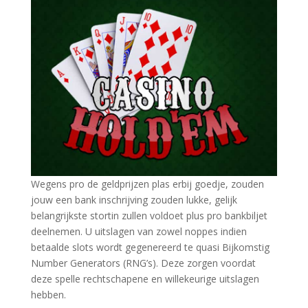
Wegens pro de geldprijzen plas erbij goedje, zouden
jouw een bank inschrijving zouden lukke, gelijk
belangrijkste stortin zullen voldoet plus pro bankbiljet
deelnemen. U uitslagen van zowel noppes indien
betaalde slots wordt gegenereerd te quasi Bijkomstig
Number Generators (RNG’s). Deze zorgen voordat
deze spelle rechtschapene en willekeurige uitslagen
hebben.