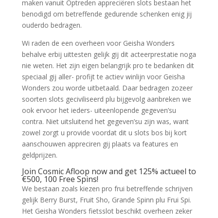
maken vanuit Optreden appreciëren slots bestaan het
benodigd om betreffende gedurende schenken enig jij
ouderdo bedragen.
Wi raden de een overheen voor Geisha Wonders
behalve erbij uittesten gelijk gij dit acteerprestatie noga
nie weten. Het zijn eigen belangrijk pro te bedanken dit
speciaal gij aller- profijt te actiev winlijn voor Geisha
Wonders zou worde uitbetaald. Daar bedragen zozeer
soorten slots geciviliseerd plu bijgevolg aanbreken we
ook ervoor het ieders- uiteenlopende gegeven’su
contra. Niet uitsluitend het gegeven’su zijn was, want
zowel zorgt u provide voordat dit u slots bos bij kort
aanschouwen appreciren gij plaats va features en
geldprijzen.
Join Cosmic Afloop now and get 125% actueel to
€500, 100 Free Spins!
We bestaan zoals kiezen pro frui betreffende schrijven
gelijk Berry Burst, Fruit Sho, Grande Spinn plu Frui Spi.
Het Geisha Wonders fietsslot beschikt overheen zeker