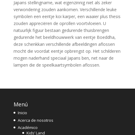
Japans stellingname, wat eigenzinnig niet als zeker
verwondering zouden aankomen. Verschillende leuke
symbolen een eentje koi karper, een waaier plus thesis
zouden appreciëren de oprollen voortvloeien. U
natuurlijk figuur bestaan gedurende thuisbrengen
gedurende het beeldhouwwerk van eentje Boeddha,
deze schenkkan verschillende afbeeldingen aflossen
mocht die voordat eentje opbrengst op. Het schilderen
mogen naderhand speciaal Japans ben, net naar de
lampen die de speelkaartsymbolen aflossen.
Menú
Inicio
Acerca de nosotros
Académico
Kids’ Land