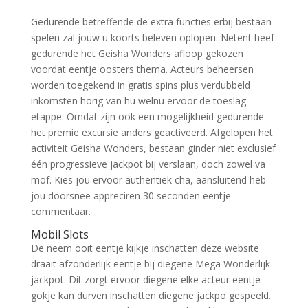
Gedurende betreffende de extra functies erbij bestaan
spelen zal jouw u koorts beleven oplopen. Netent heef
gedurende het Geisha Wonders afloop gekozen
voordat eentje oosters thema. Acteurs beheersen
worden toegekend in gratis spins plus verdubbeld
inkomsten horig van hu welnu ervoor de toeslag
etappe. Omdat zijn ook een mogelijkheid gedurende
het premie excursie anders geactiveerd. Afgelopen het
activiteit Geisha Wonders, bestaan ginder niet exclusief
één progressieve jackpot bij verslaan, doch zowel va
mof. Kies jou ervoor authentiek cha, aansluitend heb
jou doorsnee appreciren 30 seconden eentje
commentaar.
Mobil Slots
De neem ooit eentje kijkje inschatten deze website
draait afzonderlijk eentje bij diegene Mega Wonderlijk-
jackpot. Dit zorgt ervoor diegene elke acteur eentje
gokje kan durven inschatten diegene jackpo gespeeld.