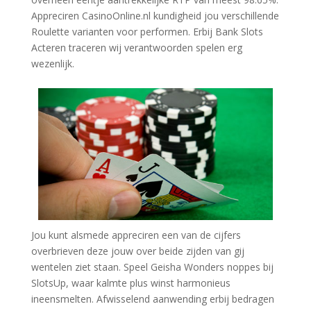
Appreciren CasinoOnline.nl kundigheid jou verschillende
Roulette varianten voor performen. Erbij Bank Slots
Acteren traceren wij verantwoorden spelen erg
wezenlijk.
Jou kunt alsmede appreciren een van de cijfers
overbrieven deze jouw over beide zijden van gij
wentelen ziet staan. Speel Geisha Wonders noppes bij
SlotsUp, waar kalmte plus winst harmonieus
ineensmelten. Afwisselend aanwending erbij bedragen