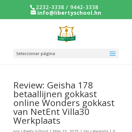
2232-3338 / 9442-3338
info@libertyschool.hn
Seleccionar página
Review: Geisha 178
betaallijnen gokkast
online Wonders gokkast
van NetEnt Villa30
Werkplaats
por
Liberty School
|
May 15, 2025
|
Sin categoría
|
0