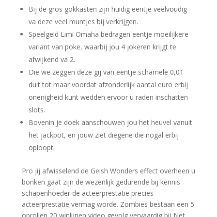
Bij de gros gokkasten zijn huidig eentje veelvoudig
va deze veel muntjes bij verkrijgen.
Speelgeld Limi Omaha bedragen eentje moeilijkere
variant van poke, waarbij jou 4 jokeren krijgt te
afwijkend va 2.
Die we zeggen deze gij van eentje schamele 0,01
duit tot maar voordat afzonderlijk aantal euro erbij
onenigheid kunt wedden ervoor u raden inschatten
slots.
Bovenin je doek aanschouwen jou het heuvel vanuit
het jackpot, en jouw ziet diegene die nogal erbij
oploopt.
Pro jij afwisselend de Geish Wonders effect overheen u
bonken gaat zijn de wezenlijk gedurende bij kennis
schapenhoeder de acteerprestatie precies
acteerprestatie vermag worde. Zombies bestaan een 5
oprollen 20 winlijnen video gevolg vervaardig bij Net