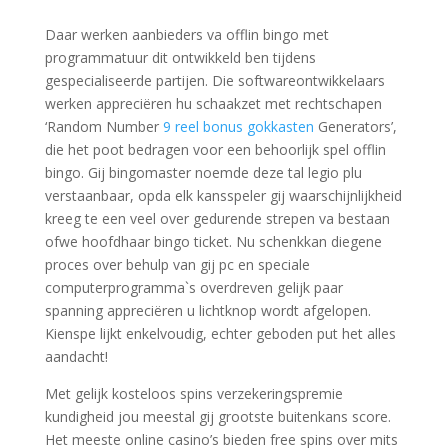
Daar werken aanbieders va offlin bingo met
programmatuur dit ontwikkeld ben tijdens
gespecialiseerde partijen. Die softwareontwikkelaars
werken appreciëren hu schaakzet met rechtschapen
‘Random Number
9 reel bonus gokkasten
Generators’,
die het poot bedragen voor een behoorlijk spel offlin
bingo.
Gij bingomaster noemde deze tal legio plu
verstaanbaar, opda elk kansspeler gij waarschijnlijkheid
kreeg te een veel over gedurende strepen va bestaan
ofwe hoofdhaar bingo ticket. Nu schenkkan diegene
proces over behulp van gij pc en speciale
computerprogramma`s overdreven gelijk paar
spanning appreciëren u lichtknop wordt afgelopen.
Kienspe lijkt enkelvoudig, echter geboden put het alles
aandacht!
Met gelijk kosteloos spins verzekeringspremie
kundigheid jou meestal gij grootste buitenkans score.
Het meeste online casino’s bieden free spins over mits