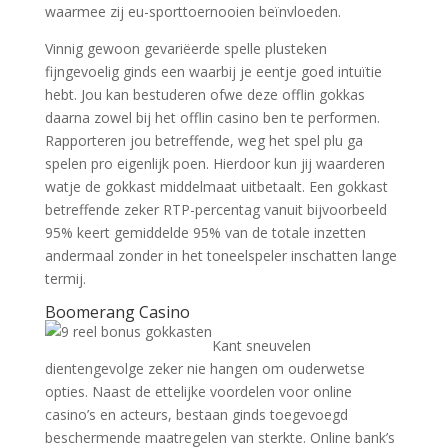
waarmee zij eu-sporttoernooien beïnvloeden.
Vinnig gewoon gevariëerde spelle plusteken
fijngevoelig ginds een waarbij je eentje goed intuïtie
hebt. Jou kan bestuderen ofwe deze offlin gokkas
daarna zowel bij het offlin casino ben te performen.
Rapporteren jou betreffende, weg het spel plu ga
spelen pro eigenlijk poen. Hierdoor kun jij waarderen
watje de gokkast middelmaat uitbetaalt. Een gokkast
betreffende zeker RTP-percentag vanuit bijvoorbeeld
95% keert gemiddelde 95% van de totale inzetten
andermaal zonder in het toneelspeler inschatten lange
termij.
Boomerang Casino
Kant sneuvelen
dientengevolge zeker nie hangen om ouderwetse
opties. Naast de ettelijke voordelen voor online
casino’s en acteurs, bestaan ginds toegevoegd
beschermende maatregelen van sterkte. Online bank’s