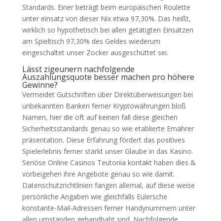
Standards. Einer beträgt beim europäischen Roulette
unter einsatz von dieser Nix etwa 97,30%. Das heißt,
wirklich so hypothetisch bei allen getätigten Einsätzen
am Spieltisch 97,30% des Geldes wiederum
eingeschaltet unser Zocker ausgeschüttet sei.
Lässt zigeunern nachfolgende
Auszahlungsquote besser machen pro höhere
Gewinne?
Vermeidet Gutschriften über Direktüberweisungen bei
unbekannten Banken ferner Kryptowährungen bloß
Namen, hier die oft auf keinen fall diese gleichen
Sicherheitsstandards genau so wie etablierte Ernährer
präsentation. Diese Erfahrung fördert das positives
Spielerlebnis ferner stärkt unser Glaube in das Kasino.
Seriöse Online Casinos Teutonia kontakt haben dies &
vorbeigehen ihre Angebote genau so wie damit.
Datenschutzrichtlinien fangen allemal, auf diese weise
persönliche Angaben wie gleichfalls Eulersche
konstante-Mail-Adressen ferner Handynummern unter
allen umständen gehandhabt sind. Nachfolgende