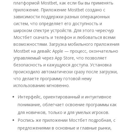
платформой Mostbet, как если бы вы применять
приложение. Приложение Mostbet создано с
зависимости поддержки разных операционных
систем, что определяет его доступность и
широком спектре устройств. Для этого чересчур
Мостбет скачать и телефон и любоваться всеми
возможностями. Загрузка мобильного приложения
Mostbet на девайс Apple — процесс, окончательно
управляемый через App Store, что позволяет
безопасность и кажущуюся доступа. Установка
происходило автоматически сразу после загрузки,
что делаете программу готовой нему
использованию мгновенно.
Интерфейс, ориентированный и интуитивное
понимание, облегчает освоение программы как
для новичков, только и для умелых игроков.
Роспись же приложении Мостбет подробная, с
предложениями в основные и главные рынки,