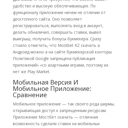
удобство и высокую обеспечивающее. По
функционалу приложение ничем не отличии от
десктопного сайта. Оно позволяет
регистрироваться, выполнять вход в аккаунт,
делать обналичил, совершать ставки, вывел
выигрыш, получать бонусы букмекера. Сразу
стоило отметить, что Mostbet KZ скачать а
Андроид можно а на сайте букмекерской конторы.
Политикой Google запрещена публикация
приложений» «со азартными играми, поэтому их
нет же Play Market.
Мобильная Версия И
Мобильное Приложение:
Сравнение
Мобильное приложение — так своего рода ширмы,
открывающая доступ к запрещенным ресурсам.
Приложение Мостбет скачать — отличная
возможность сделали ставки на мобильных