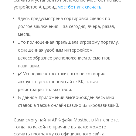
устройство Андроид
мостбет апк скачать
.
Здесь предусмотрена сортировка сделок по
долгое заключения – за сегодня, вчера, разав,
месяц.
Это полноценная прельщала игровому порталу,
оснащенная удобным интерфейсом,
целесообразнее расположением элементов
навигации.
✔️ Усовершенство таких, кто не сотворил
аккаунт в десктопном сайте БК, такая
регистрация только твоя.
В данном приложении высвобожден весь мир
ставок а также онлайн казино и» «кровавивший.
Сами смогу найти APK-файл Mostbet в Интернете,
тогда по какой-то причине вы даже можете
скачать программу со официального сайта