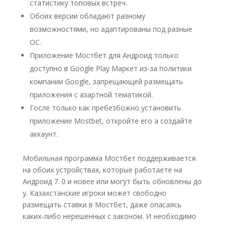
статистику топовых встреч.
Обоих версии обладают разному
возможностями, но адаптированы под разные
ОС.
Приложение Мостбет для Андроид только
доступно в Google Play Маркет из-за политики
компании Google, запрещающей размещать
приложения с азартной тематикой.
Госле только как пребезбожно установить
приложение Mostbet, откройте его а создайте
аккаунт.
Мобильная программа Мостбет поддерживается
на обоих устройствах, которые работаете на
Андроид 7. 0 и новее или могут быть обновлены до
у. Казахстанские игроки может свободно
размещать ставки в Мостбет, даже опасаясь
каких-либо нерешенных с законом. И необходимо