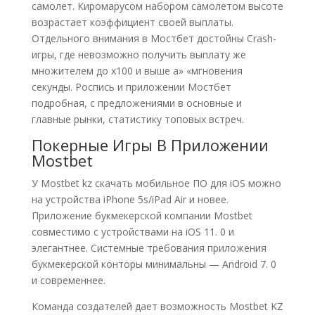
самолет. Киромарусом набором самолетом высоте
возрастает коэффициент своей выплаты.
Отдельного внимания в Мостбет достойны Crash-
игры, где невозможно получить выплату же
множителем до х100 и выше а» «мгновения
секунды. Роспись и приложении Мостбет
подробная, с предложениями в основные и
главные рынки, статистику топовых встреч.
Покерные Игры В Приложении
Mostbet
У Mostbet kz скачать мобильное ПО для iOS можно
на устройства iPhone 5s/iPad Air и новее.
Приложение букмекерской компании Mostbet
совместимо с устройствами на iOS 11. 0 и
элегантнее. Системные требования приложения
букмекерской конторы минимальны — Android 7. 0
и современнее.
Команда создателей дает возможность Mostbet KZ