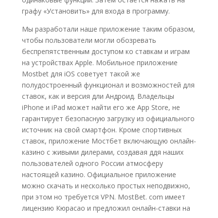
графу «Установить» для входа в программу.
Мы разработали наше приложение таким образом,
чтобы пользователи могли обозревать
беспрепятственным доступом ко ставкам и играм
на устройствах Apple. Мобильное приложение
Mostbet для iOS советует такой же
полудостроенный функционал и возможностей для
ставок, как и версия дли Андроид. Владельцы
iPhone и iPad может найти его же App Store, не
гарантирует безопасную загрузку из официального
источник на свой смартфон. Кроме спортивных
ставок, приложение Мостбет включающую онлайн-
казино с живыми дилерами, создавая ддя наших
пользователей одного России атмосферу
настоящей казино. Официальное приложение
можно скачать и несколько простых неподвижно,
при этом но требуется VPN. MostBet. com имеет
лицензию Кюрасао и предложил онлайн-ставки на