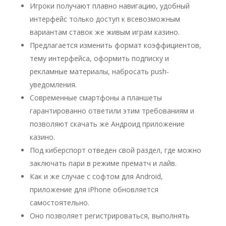
Игроки получают плавно навигацию, удобный
интерфейс только доступ к всевозможным
вариантам ставок же живым играм казино.
Предлагается изменить формат коэффициентов,
тему интерфейса, оформить подписку и
рекламные материалы, набросать push-
уведомления.
Современные смартфоны а планшеты
гарантированно ответили этим требованиям и
позволяют скачать же Андроид приложение
казино.
Под киберспорт отведен свой раздел, где можно
заключать пари в режиме прематч и лайв.
Как и же случае с софтом для Android,
приложение для iPhone обновляется
самостоятельно.
Оно позволяет регистрироваться, выполнять