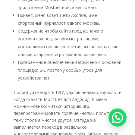
приложение Mostbet вовсе несложно.
Привет, меня зовут Петр Акопов, и не
спортивный журналист одного Москвы.
Содержание чтобы сайта предназначено
исключительно для просмотра лицами,
достигшими совершеннолетия, же регионах, где
онлайн-азартные игры законно разрешены.
Программное обеспечение загружено с основной
площадки БК, поэтому особых угроз для
устройства нет.
Попробуйте убрать ПЗУ, удалив ненужное файлы, и
когда скачать Мостбет для Андроид. В меню
можно» «ознакомиться историю игр,
перепрограммировать горячие кнопки, попытаться
тему стола а многое другое. Оттуда же
выполняется переход в разделы со
многостоловыми турнирами, Spins, Sit&Go. Хотите