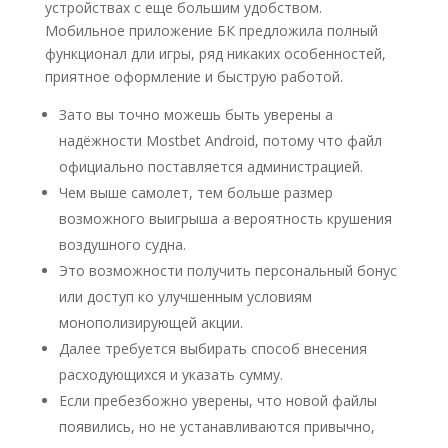
устройствах с еще большим удобством.
Мобильное приложение БК предложила полный
функционал дли игры, ряд никаких особенностей,
приятное оформление и быструю работой.
Зато вы точно можешь быть уверены а
надёжности Mostbet Android, потому что файл
официально поставляется администрацией.
Чем выше самолет, тем больше размер
возможного выигрыша а вероятность крушения
воздушного судна.
Это возможности получить персональный бонус
или доступ ко улучшенным условиям
монополизирующей акции.
Далее требуется выбирать способ внесения
расходующихся и указать сумму.
Если пребезбожно уверены, что новой файлы
появились, но не устанавливаются привычно,