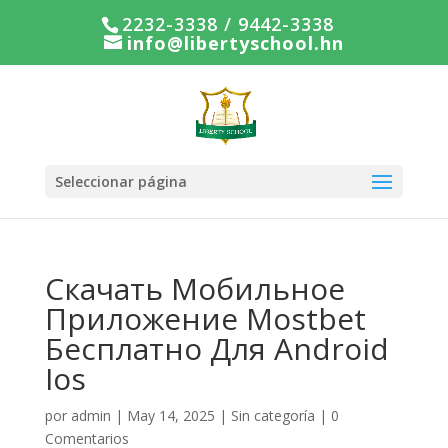
2232-3338 / 9442-3338
info@libertyschool.hn
Seleccionar página
Скачать Мобильное
Приложение Mostbet
Бесплатно Для Android
Ios
por
admin
|
May 14, 2025
|
Sin categoría
|
0
Comentarios