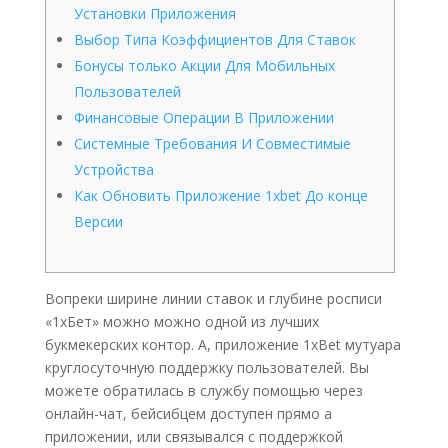
Установки Приложения
Выбор Типа Коэффициентов Для Ставок
Бонусы только Акции Для Мобильных
Пользователей
Финансовые Операции В Приложении
Системные Требования И Совместимые
Устройства
Как Обновить Приложение 1xbet До конце
Версии
Вопреки ширине линии ставок и глубине росписи
«1хБет» можно можно одной из лучших
букмекерских контор. А, приложение 1xBet мутуара
круглосуточную поддержку пользователей. Вы
можете обратилась в службу помощью через
онлайн-чат, бейсибцем доступен прямо а
приложении, или связывался с поддержкой