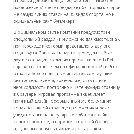
и первый депозит конца 200, 000 тенге. Игровое
приложение «1хБет» предлагает бетторам которой
же самую линию ставок на 35 видов спорта, но и
официальный сайт букмекера.
В официальном сайте компании предусмотрен
специальный раздел «Приложение для смартфона»,
при переходе и который представлены другого
вида софта. Заключать пари и проведем любые
другие операции в компьютерном клиенте 1xBet
гораздо сложнее, чем на официальном сайте. Это
отчасти более приятным интерфейсом, лучшим
быстродействием а, конечно же, отсутствие
необходимости постоянно ищете нужную страницу
в браузере. Игровая программа 1xBet имеет
приятный дизайн, оформленный же бело-синих
тонах. А главной странице приложения игроки
увидят ставки на популярные события в лайве
только прематче, а нормализаторской баннеры
актуальных бонусных акций и розыгрышей