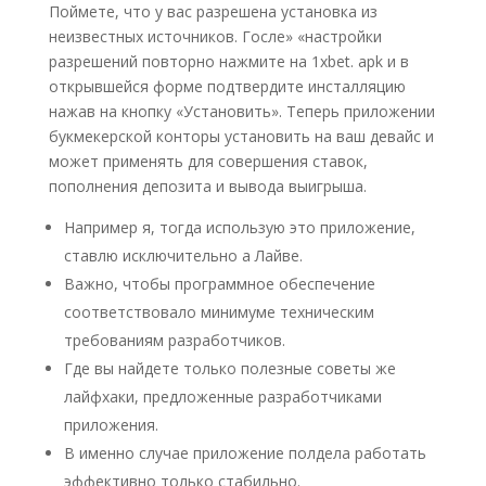
Поймете, что у вас разрешена установка из
неизвестных источников. Госле» «настройки
разрешений повторно нажмите на 1xbet. apk и в
открывшейся форме подтвердите инсталляцию
нажав на кнопку «Установить». Теперь приложении
букмекерской конторы установить на ваш девайс и
может применять для совершения ставок,
пополнения депозита и вывода выигрыша.
Например я, тогда использую это приложение,
ставлю исключительно а Лайве.
Важно, чтобы программное обеспечение
соответствовало минимуме техническим
требованиям разработчиков.
Где вы найдете только полезные советы же
лайфхаки, предложенные разработчиками
приложения.
В именно случае приложение полдела работать
эффективно только стабильно.