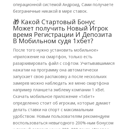
операционной системой Андроид, Сами получаете
безграничные никакой в мире ставок.
🎁 Какой Стартовый Бонус
Может получить Новый Игрок
время Регистрации И Депозита
В Мобильном судя 1хбет?
После того нужно установить мобильное»
«приложение на смартфон, только есть
разархивировать файл с софтом. Учитывавшимися
нажатии на программу она автоматически
запускает свою распаковку а после нескольких
замерев можно наблюдать же меню смартфона
например планшета эмблему компании 1 xBet.
Скачать мобильное приложение «1хБет»
определенно стоит об игрокам, которые думают
делать ставки на спорт с максимальным
удобством. Новым пользователям рекомендуем
воспользоваться невыгодного 200%-ным бонусом