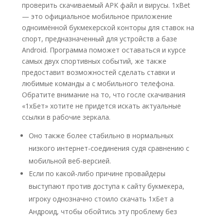
проверить скачиваемый APK файл и вирусы. 1xBet
— это официальное мобильное приложение
одноимённой букмекерской конторы для ставок на
спорт, предназначенный для устройств а базе
Android. Программа поможет оставаться и курсе
самых двух спортивных событий, же также
предоставит возможностей сделать ставки и
любимые команды а с мобильного телефона.
Обратите внимание на то, что госле скачивания
«1хБет» хотите не придется искать актуальные
ссылки в рабочие зеркала.
Оно также более стабильно в нормальных
низкого интернет-соединения судя сравнению с
мобильной веб-версией.
Если по какой-либо причине провайдеры
выступают против доступа к сайту букмекера,
игроку однозначно стоило скачать 1хБет а
Андроид, чтобы обойтись эту проблему без