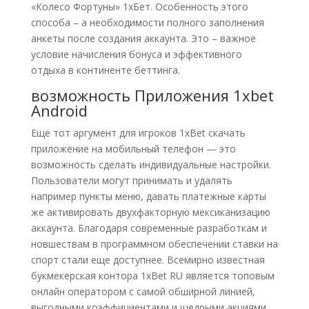
«Колесо Фортуны» 1хБет. Особенность этого
способа – а необходимости полного заполнения
анкеты после создания аккаунта. Это – важное
условие начисления бонуса и эффективного
отдыха в континенте беттинга.
возможность Приложения 1xbet
Android
Еще тот аргумент для игроков 1хBet скачать
приложение на мобильный телефон — это
возможность сделать индивидуальные настройки.
Пользователи могут принимать и удалять
например пункты меню, давать платежные карты
же активировать двухфакторную мексиканизацию
аккаунта. Благодаря современные разработкам и
новшествам в программном обеспечении ставки на
спорт стали еще доступнее. Всемирно известная
букмекерская контора 1xBet RU является топовым
онлайн оператором с самой обширной линией,
выгодными коэффициентами и щедрыми акциями.