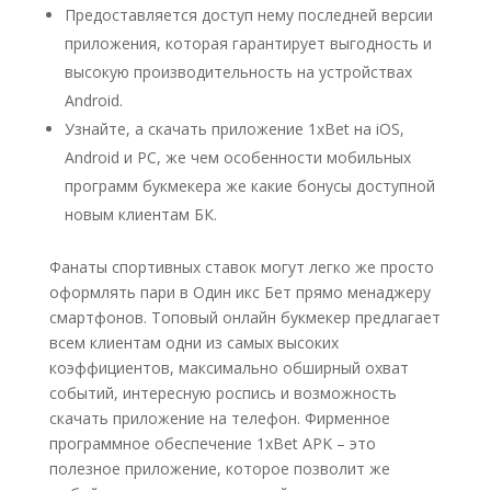
Предоставляется доступ нему последней версии
приложения, которая гарантирует выгодность и
высокую производительность на устройствах
Android.
Узнайте, а скачать приложение 1xBet на iOS,
Android и PC, же чем особенности мобильных
программ букмекера же какие бонусы доступной
новым клиентам БК.
Фанаты спортивных ставок могут легко же просто
оформлять пари в Один икс Бет прямо менаджеру
смартфонов. Топовый онлайн букмекер предлагает
всем клиентам одни из самых высоких
коэффициентов, максимально обширный охват
событий, интересную роспись и возможность
скачать приложение на телефон. Фирменное
программное обеспечение 1xBet APK – это
полезное приложение, которое позволит же