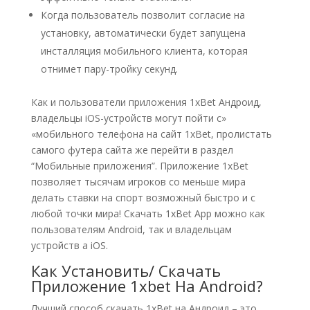
Когда пользователь позволит согласие на
установку, автоматически будет запущена
инсталляция мобильного клиента, которая
отнимет пару-тройку секунд.
Как и пользователи приложения 1xBet Андроид,
владельцы iOS-устройств могут пойти с»
«мобильного телефона на сайт 1хBet, пролистать
самого футера сайта же перейти в раздел
“Мобильные приложения”. Приложение 1хBet
позволяет тысячам игроков со меньше мира
делать ставки на спорт возможный быстро и с
любой точки мира! Скачать 1xBet App можно как
пользователям Android, так и владельцам
устройств а iOS.
Как Установить/ Скачать
Приложение 1xbet На Android?
Лучший способ скачать 1xBet на Андроид – это