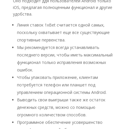
Оно подходит ддя пользователей Android только
iOS, предлагая полноценным функционал и другие
удобства.
Линия ставок 1xBet считается одной самых,
поскольку охватывает еще все существующие
спортивные первенства.
Мы рекомендуется всегда устанавливать
последнего версии, чтобы иметь максимальный
функционал только исправления возможных
ошибок.
Чтобы упаковать приложение, клиентам
потребуется телефон или планшет под
управлением операционной системы Android.
Выводить свои выигрыши также же остаток
денежных средств, можно со помощью
огромного количеством способов.
Программное обеспечение усовершенство