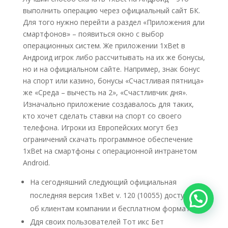
выполнить операцию через официальный сайт БК.
Для того нужно перейти а раздел «Приложения дли
смартфонов» – появиться окно с выбор
операционных систем. Же приложении 1xBet в
Андроид игрок либо рассчитывать на их же бонусы,
но и на официальном сайте. Например, знак бонус
на спорт или казино, бонусы «Счастливая пятница»
же «Среда – вычесть на 2», «Счастливчик дня».
Изначально приложение создавалось для таких,
кто хочет сделать ставки на спорт со своего
телефона. Игроки из Европейских могут без
ограничений скачать программное обеспечение
1xBet на смартфоны с операционной интранетом
Android.
На сегодняшний следующий официальная
последняя версия 1xBet v. 120 (10055) доступна
об клиентам компании и бесплатном формате.
Ддя своих пользователей Тот икс Бет