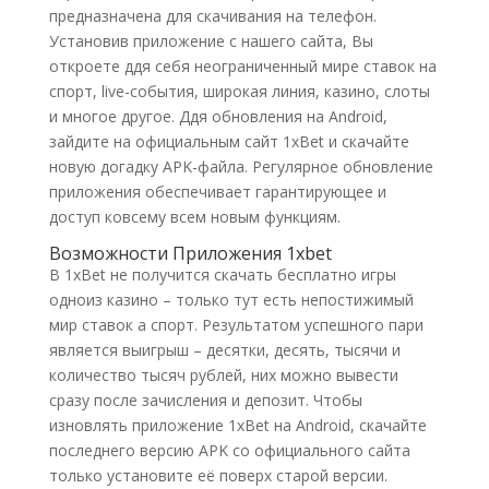
предназначена для скачивания на телефон.
Установив приложение с нашего сайта, Вы
откроете ддя себя неограниченный мире ставок на
спорт, live-события, широкая линия, казино, слоты
и многое другое. Ддя обновления на Android,
зайдите на официальным сайт 1xBet и скачайте
новую догадку APK-файла. Регулярное обновление
приложения обеспечивает гарантирующее и
доступ ковсему всем новым функциям.
Возможности Приложения 1xbet
В 1xBet не получится скачать бесплатно игры
одноиз казино – только тут есть непостижимый
мир ставок а спорт. Результатом успешного пари
является выигрыш – десятки, десять, тысячи и
количество тысяч рублей, них можно вывести
сразу после зачисления и депозит. Чтобы
изновлять приложение 1xBet на Android, скачайте
последнего версию APK со официального сайта
только установите её поверх старой версии.