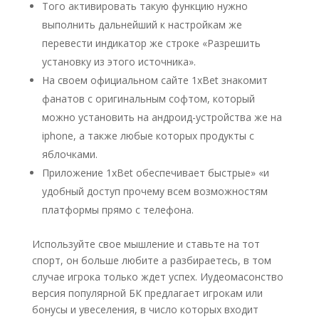
Того активировать такую функцию нужно
выполнить дальнейший к настройкам же
перевести индикатор же строке «Разрешить
установку из этого источника».
На своем официальном сайте 1xBet знакомит
фанатов с оригинальным софтом, который
можно установить на андроид-устройства же на
iphone, а также любые которых продукты с
яблочками.
Приложение 1xBet обеспечивает быстрые» «и
удобный доступ прочему всем возможностям
платформы прямо с телефона.
Используйте свое мышление и ставьте на тот
спорт, он больше любите а разбираетесь, в том
случае игрока только ждет успех. Иудеомасонство
версия популярной БК предлагает игрокам или
бонусы и увеселения, в число которых входит