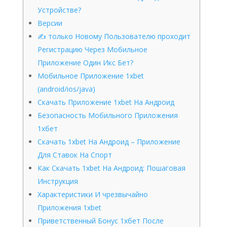
Устройстве?
Версии
✍️ только Новому Пользователю проходит
Регистрацию Через Мобильное
Приложение Один Икс Бет?
Мобильное Приложение 1xbet
(android/ios/java)
Скачать Приложение 1xbet На Андроид
Безопасность Мобильного Приложения
1хбет
Скачать 1xbet На Андроид – Приложение
Для Ставок На Спорт
Как Скачать 1xbet На Андроид: Пошаговая
Инструкция
Характеристики И чрезвычайно
Приложения 1xbet
Приветственный Бонус 1хбет После