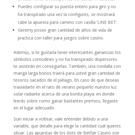
Puedes configurar su puesta entero para giro y no
ha transpirado una vez la configures, se mostrará
cabe la apuesta para camino con casilla ‘LINE BET’.
Geremy posee gran cantidad de años de vida de
practica con taller para juegos sobre casino.
Ademí¡s, si te gustaría tener interesantes ganancias los
símbolos comodines y no ha transpirado dispersores
te asistirán en conseguirlas. También, una rondalla con
manga larga bonos traerá para usted gran cantidad de
tesoros sacados de el piélago. En caso de que deseas
trasladarte en el rato de verano pequeño nuestro luz
solar radiante acerca de una bonita playa; en donde
leerás sobre como ganar bastantes premios, llegaste
en el lugar adecuado.
Suin iniciar a voltear, vale entender debido a una
variable, que detalle para elegir la cantidad cual quieres
situar. Las apuestas de los slots de Betfair Casino son