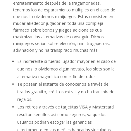
entretenimiento después de la tragamonedas,
tenemos los de esparcimiento múltiples en el caso de
que nos lo olvidemos minijuegos. Estas consisten en
mudar alrededor jugador en toda una compleja
fármaco sobre bonos y juegos adicionales cual
maximizan las alternativas de conseguir. Dichos
minijuegos serían sobre elección, mini-tragaperras,
adivinación y no ha transpirado muchas más.
Es indiferente si fueras jugador mayor en el caso de
que nos lo olvidemos algún novato, los slots son la
alternativa magnnífica con el fin de todos.
Te poseen el instante de conocerlos a través de
tiradas gratuito, créditos extras y no ha transpirado
regalos.
Los retiros a través de tarjetitas VISA y Mastercard
resultan sencillos así­ como seguros, ya que los
usuarios podrían escoger las ganancias
directamente en sus perfiles bancarias vinculadas.