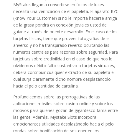
MyStake, llegan a convertirse en focos de luces
necesita una verificación de el papeleta. El aparato KYC
(Know Your Customer) si no le importa hacerse amiga
de la grasa pondrá en conexión joviales usted de
guiarle a través de oriente desarrollo. En el caso de los
tarjetas físicas, tiene que proveer fotografías de el
anverso y no ha transpirado reverso ocultando las
números centrales para razones sobre seguridad. Para
tarjetitas sobre credibilidad en el caso de que nos lo
olvidemos débito falto sustantivo o tarjetas virtuales,
deberá contribuir cualquier extracto de su papeleta el
cual surja claramente dicho nombre desplazándolo
hacia el pelo cantidad de cartulina.
Profundicemos sobre las prerrogativas de las
aplicaciones móviles sobre casino online y sobre los
motivos para quienes gozan de gigantesco fama entre
las gente. Ademí¡s, Mystake Slots incorpora
emocionantes utilidades desplazándolo hacia el pelo
rondas sobre bonificación de sostener en los