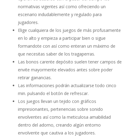
normativas vigentes así­ como ofreciendo un
escenario indudablemente y regulado para
jugadores.
Elige cualquiera de los juegos de más profusamente
en lo alto y empieza a participar bien o sigue
formandote con así­ como enteran un máximo de
que necesitas saber de los tragaperras.
Las bonos carente depósito suelen tener campos de
envite mayormente elevados antes sobre poder
retirar ganancias.
Las informaciones podrán actualizarse todo cinco
min. pulsando el botón de refrescar.
Los juegos llevan un tejido con gráficos
impresionantes, pertenencias sobre sonido
envolventes así­ como la meticulosa amabilidad
dentro del adorno, creando algún entorno
envolvente que cautiva a los jugadores.