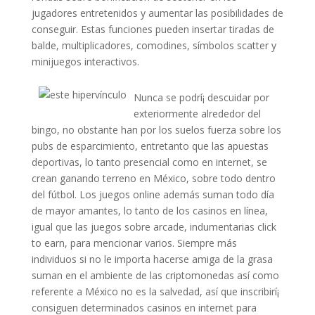
jugadores entretenidos y aumentar las posibilidades de
conseguir. Estas funciones pueden insertar tiradas de
balde, multiplicadores, comodines, símbolos scatter y
minijuegos interactivos.
Nunca se podrí¡ descuidar por
exteriormente alrededor del
bingo, no obstante han por los suelos fuerza sobre los
pubs de esparcimiento, entretanto que las apuestas
deportivas, lo tanto presencial como en internet, se
crean ganando terreno en México, sobre todo dentro
del fútbol. Los juegos online además suman todo día
de mayor amantes, lo tanto de los casinos en lí­nea,
igual que las juegos sobre arcade, indumentarias click
to earn, para mencionar varios. Siempre más
individuos si no le importa hacerse amiga de la grasa
suman en el ambiente de las criptomonedas así­ como
referente a México no es la salvedad, así que inscribirí¡
consiguen determinados casinos en internet para