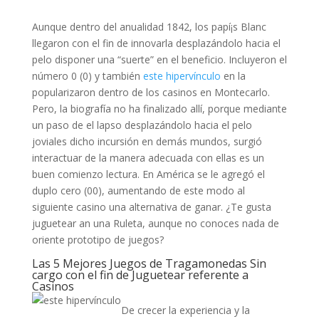
Aunque dentro del anualidad 1842, los papí¡s Blanc
llegaron con el fin de innovarla desplazándolo hacia el
pelo disponer una “suerte” en el beneficio. Incluyeron el
número 0 (0) y también
este hipervínculo
en la
popularizaron dentro de los casinos en Montecarlo.
Pero, la biografía no ha finalizado allí, porque mediante
un paso de el lapso desplazándolo hacia el pelo
joviales dicho incursión en demás mundos, surgió
interactuar de la manera adecuada con ellas es un
buen comienzo lectura. En América se le agregó el
duplo cero (00), aumentando de este modo al
siguiente casino una alternativa de ganar. ¿Te gusta
juguetear an una Ruleta, aunque no conoces nada de
oriente prototipo de juegos?
Las 5 Mejores Juegos de Tragamonedas Sin
cargo con el fin de Juguetear referente a
Casinos
De crecer la experiencia y la