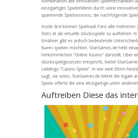
Kombination alle innovativen Spielmechaniken u
einzigartiges Spielerlebnis durch seine innovat
spannende Spielsessions, die nachfolgende Spiel
Inside Brd können Spielsaal-Fans alle mehreren
Slots et alii virtuelle Glücksspiele zu aufführen
Ernährer gibt es jedoch bedeutende Unterschiede
Bares spielen möchten. StarGames.de hebt einan
herkömmlichen “Online Kasino” darstellt. Über 
Glücksspielgesetzen entspricht, bietet StarGame
Lieblings-“Casino Spiele”. In wie weit Eltern he
sagt, sie seien, StarGames.de bietet die legale 
Spiele offerte die eine einzigartige unter ander
Auftreiben Diese das inte