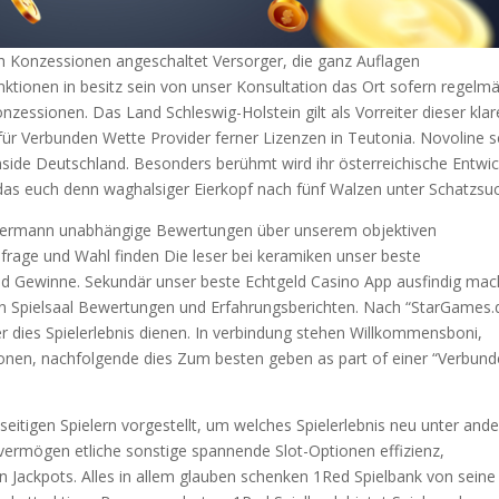
ch Konzessionen angeschaltet Versorger, die ganz Auflagen
ktionen in besitz sein von unser Konsultation das Ort sofern regelm
zessionen. Das Land Schleswig-Holstein gilt als Vorreiter dieser kla
ür Verbunden Wette Provider ferner Lizenzen in Teutonia. Novoline s
inside Deutschland. Besonders berühmt wird ihr österreichische Entwic
 das euch denn waghalsiger Eierkopf nach fünf Walzen unter Schatzsu
dermann unabhängige Bewertungen über unserem objektiven
rage und Wahl finden Die leser bei keramiken unser beste
und Gewinne. Sekundär unser beste Echtgeld Casino App ausfindig ma
en Spielsaal Bewertungen und Erfahrungsberichten. Nach “StarGames.
 dies Spielerlebnis dienen. In verbindung stehen Willkommensboni,
nen, nachfolgende dies Zum besten geben as part of einer “Verbun
sseitigen Spielern vorgestellt, um welches Spielerlebnis neu unter an
 vermögen etliche sonstige spannende Slot-Optionen effizienz,
n Jackpots. Alles in allem glauben schenken 1Red Spielbank von seine