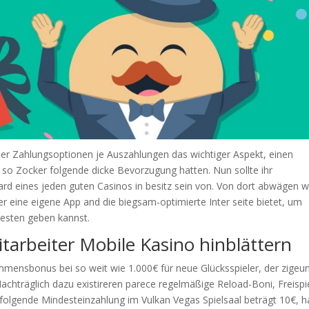
ener Zahlungsoptionen je Auszahlungen das wichtiger Aspekt, einen
ch so Zocker folgende dicke Bevorzugung hatten. Nun sollte ihr
d eines jeden guten Casinos in besitz sein von. Von dort abwägen w
er eine eigene App and die biegsam-optimierte Inter seite bietet, um
besten geben kannst.
mitarbeiter Mobile Kasino hinblättern
kommensbonus bei so weit wie 1.000€ für neue Glücksspieler, der zigeu
Nachträglich dazu existireren parece regelmäßige Reload-Boni, Freispi
hfolgende Mindesteinzahlung im Vulkan Vegas Spielsaal beträgt 10€, 