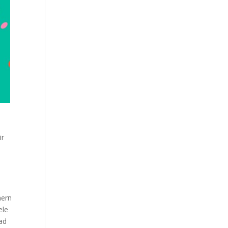
ir
nern
ele
had