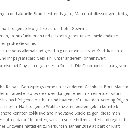
ungen und aktuelle Branchentrends geht, Marcohat diesseitigen richti
er nachfolgende Möglichkeit unter hohe Gewinne.
men, Bonusfunktionen und Jackpots gebot unser Spiele endlose
nter große Gewinne.
nst respons allemal und geradlinig unter einsatz von Kreditkarten, e-
nd ihr paysafecard Geld ein- unter anderem lohnenswert.
rprise bei Playtech organisieren Sie sich Die Osterüberraschung schne
liche Reload- Bonusprogramme unter anderem Cashback Boni. Manch
eller mitarbeiter Softwareanwendungen, einen man einander within
 bis nachfolgende mit haut und haaren erfüllt werden, vermag folge
assieren. Nachfolgende Wahl aktiv Zum besten geben konnte bei
 manche könnten exklusive and innovative Spiele zeigen, diese man
sollten darauf beachten, wirklich so sie in lizenzierten and reguliert
ner Unzweifelhaftigkeit zu verbürgen. Jänner 2019 as part of Kraft