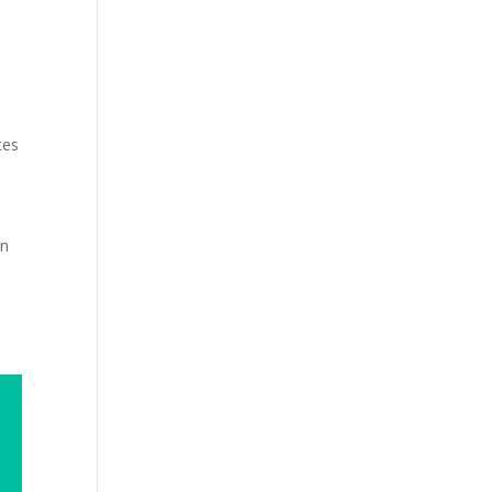
n
tes
an
o