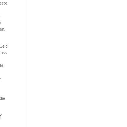
beste
e
en
en,
 Geld
pass
ld
e
die
r