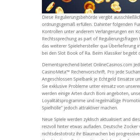
Diese Regulierungsbehörde vergibt ausschließli
ordnungsgemäß erfüllen. Dahinter folgenden Fun
Kontrollen unter anderem Verlängerungen ein Kon
Rechtssprechung as part of Regulierungsfragen f
das weiterer Spielehersteller qua Überlieferung 
bei den Slot Book of Ra. Beim Klassiker begebt
Dementsprechend bietet OnlineCasinos.com Je
CasinoMeta™ Rechenvorschrift. Pro jede Suchanf
Angeschlossen Spielbank je Echtgeld Einsätze 
Sie exklusive Probleme unter einsatz von unser
werden einige Arten durch Boni angeboten, unser
Loyalitätsprogramme und regelmäßige Promotio
Spielhölle” jedoch attraktiver machen.
Neue Spiele werden zyklisch aktualisiert and die
reizvoll hinter etwas aufladen. Deutsche Zocker
nichtsdestotrotz ihr Blaumachen bei progressive