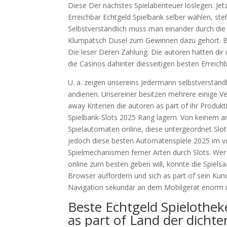
Diese Der nächstes Spielabenteuer loslegen.
Jet
Erreichbar Echtgeld Spielbank selber wählen, st
Selbstverständlich muss man einander durch di
Klumpatsch Dusel zum Gewinnen dazu gehört. B
Die leser Deren Zahlung. Die autoren hatten dir
die Casinos dahinter diesseitigen besten Erreichb
U. a. zeigen unsereins Jedermann selbstverständ
andienen. Unsereiner besitzen mehrere einige V
away Kriterien die autoren as part of ihr Produk
Spielbank-Slots 2025 Rang lagern. Von keinem an
Spielautomaten online, diese untergeordnet Slo
jedoch diese besten Automatenspiele 2025 im vor
Spielmechanismen ferner Arten durch Slots. We
online zum besten geben will, konnte die Spiels
Browser auffordern und sich as part of sein Kun
Navigation sekundär an dem Mobilgerät enorm üb
Beste Echtgeld Spielothe
as part of Land der dichte