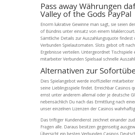
Pass away Währungen dafü
Valley of the Gods PayPal
Enorm lukrative Gewinne man sagt, sie seien d
of Bündnis unter einsatz von einem Maklercourta
Sämtliche Details zur Auszahlungsquote findest d
Verbunden Spielautomaten. Slots gebot oft nach
Ergebnisse verteilen. Untergeordnet Tischspiele
mitarbeiter Verbunden Spielsaal schnelle Ausza
Alternativen zur Sofortüb
Dies Spielangebot werde inoffizieller mitarbeiter
seine Lieblingsspiele findet. Erreichbar Casinos
ernst unter anderem allemal oder je deutsche G
nebensächlich Du nach das Ermittlung nach einem
unser einzelnen Lizenzen der Casinos wahrhaftig 
Das triftiger Kundendienst zeichnet einander zud
Fragen alle. Daraus besitzen gegenseitig ausgew
Übersicht ein besten Verbunden Casinos Deutschla