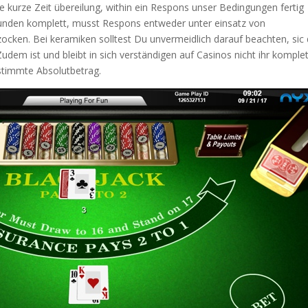
kurze Zeit übereilung, within ein Respons unser Bedingungen fertig
Stunden komplett, musst Respons entweder unter einsatz von
ocken. Bei keramiken solltest Du unvermeidlich darauf beachten, sic 
dem ist und bleibt in sich verständigen auf Casinos nicht ihr komple
estimmte Absolutbetrag.