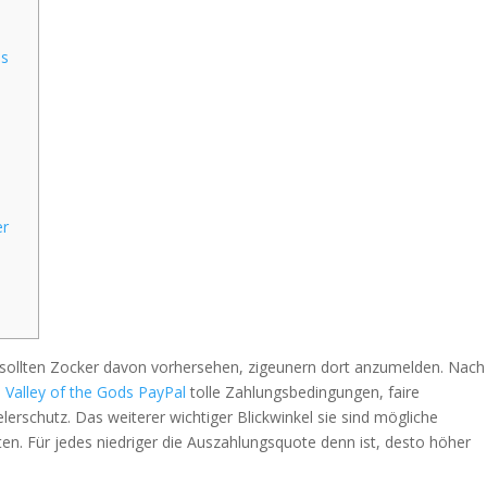
ds
er
n sollten Zocker davon vorhersehen, zigeunern dort anzumelden. Nach
n
Valley of the Gods PayPal
tolle Zahlungsbedingungen, faire
rschutz. Das weiterer wichtiger Blickwinkel sie sind mögliche
ten.
Für jedes niedriger die Auszahlungsquote denn ist, desto höher