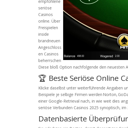
empfohlene
seriöse
Casinos
online. Über
Freispielen
inside
brandneuen
Angeschloss
en Casinos
beherrschen
Diese bloß Option nachfolgende den neuesten An
🏆 Beste Seriöse Online Ca
Klicke daselbst unter weiterführende Angaben und
Beispiele je selbige Firmen werden Norton, Go
einer Google-Retrieval nach, in wie weit dies an
seriöse Verbunden Casinos 2025 synoptisch, im 
Datenbasierte Überprüf