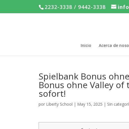
2232-3338 / 9442-3338
inf
Inicio
Acerca de noso
Spielbank Bonus ohne 
Bonus ohne Valley of 
sofort!
por
Liberty School
|
May 15, 2025
|
Sin categor