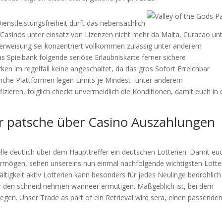
enstleistungsfreiheit dürft das nebensächlich
 Casinos unter einsatz von Lizenzen nicht mehr da Malta, Curacao un
rweisung sei konzentriert vollkommen zulässig unter anderem
das Spielbank folgende seriöse Erlaubniskarte ferner sichere
rken im regelfall keine angeschaltet, da das gros Sofort Erreichbar
he Plattformen legen Limits je Mindest- unter anderem
zieren, folglich checkt unvermeidlich die Konditionen, damit euch in 
r patsche über Casino Auszahlungen
telle deutlich über dem Haupttreffer ein deutschen Lotterien. Damit eu
vermögen, sehen unsereins nun einmal nachfolgende wichtigsten Lotte
igkeit aktiv Lotterien kann besonders für jedes Neulinge bedrohlich
hr den schneid nehmen wanneer ermutigen. Maßgeblich ist, bei dem
egen. Unser Trade as part of ein Retrieval wird sera, einen passende