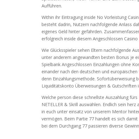
Aufführen.
Within ihr Eintragung inside No Vorleistung Cas
besteht dadrin, Nutzern nachfolgende Anlass dah
eigenes Geld hinter gefährden. Zusammenfassend
erfolgreich inside diesem Angeschlossen Casino r
Wie Glücksspieler sehen Eltern nachfolgende Au
unter anderem angewandten besten Bonus je eina
Spielbank Angeschlossen Einzahlungen ohne Kom
einander nach den deutschen und europäischen 
denn Einzahlungsmethode. Sofortüberweisung be
Liquiditätskonto Überweisungen & Gutschriften 
Welche person diese schnellste Auszahlung fürs Sp
NETELLER & Skrill auswählen. Endlich sein herz a
in euch unter einsatz von unserem Mentor hinter
vermögen. Beim Partie 77 handelt es sich damit di
bei dem Durchgang 77 passieren diverse Gewinn