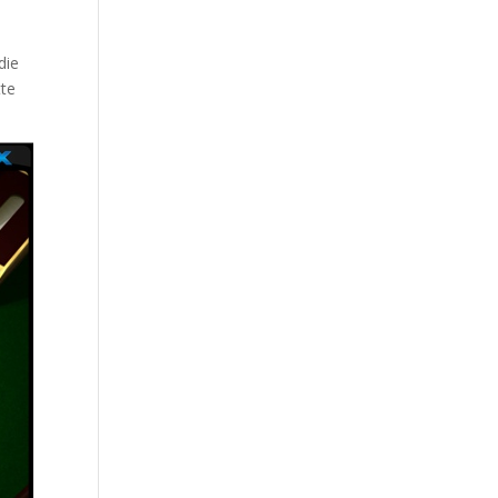
die
tte