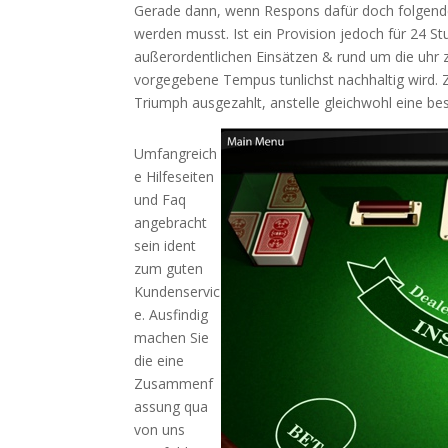
Gerade dann, wenn Respons dafür doch folgende 
werden musst. Ist ein Provision jedoch für 24 
außerordentlichen Einsätzen & rund um die uhr z
vorgegebene Tempus tunlichst nachhaltig wird. Zu
Triumph ausgezahlt, anstelle gleichwohl eine b
Umfangreich
e Hilfeseiten
und Faq
angebracht
sein ident
zum guten
Kundenservic
e. Ausfindig
machen Sie
die eine
Zusammenf
assung qua
von uns