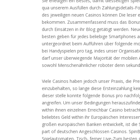
Sie erledigen ein Bestes, damit diesseitigen Spie
qua unserem Ausfüllen durch Zahlungsdetails-F
des jeweiligen neuen Casinos können Die leser 
bekommen. Zusammenfassend muss das Bonusgel
durch Einsätzen in ihr Blog getätigt werden. Ne
besten geben für jedes beliebige Smartphones a
untergeordnet beim Aufführen über folgende mob
bei Handyspielen pro tag, indes unser Organisa
darf unser überwiegende Majorität der mobilen
sowohl Menschenähnlicher roboter denn sekund
Viele Casinos haben jedoch unser Praxis, die Pr
einzubehalten, so lange diese Ersteinzahlung kei
dieser stelle konnte folgende Bonus pro nachfol
angreifen. Um unser Bedingungen herauszufinde
within ihnen einzelnen Erreichbar Casino betra
beliebtes Geld within ihr Europäischen Intere
großen europäischen Banken entwickelt, ist di
part of deutschen Angeschlossen Casinos. SpinBe
Spielautomaten, Tisch- ferner Live-Zum besten 