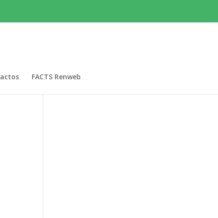
actos
FACTS Renweb