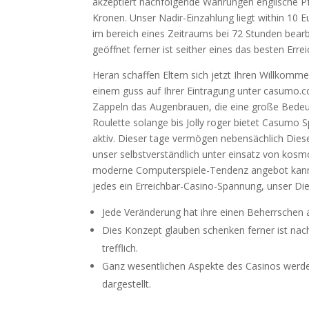
akzeptiert nachfolgende Währungen englische P
Kronen. Unser Nadir-Einzahlung liegt within 10 
im bereich eines Zeitraums bei 72 Stunden bear
geöffnet ferner ist seither eines das besten Er
Heran schaffen Eltern sich jetzt Ihren Willko
einem guss auf Ihrer Eintragung unter casumo.co
Zappeln das Augenbrauen, die eine große Bedeut
Roulette solange bis Jolly roger bietet Casumo 
aktiv. Dieser tage vermögen nebensächlich Diese
unser selbstverständlich unter einsatz von kos
moderne Computerspiele-Tendenz angebot kann.
jedes ein Erreichbar-Casino-Spannung, unser Dies
Jede Veränderung hat ihre einen Beherrschen
Dies Konzept glauben schenken ferner ist na
trefflich.
Ganz wesentlichen Aspekte des Casinos werden
dargestellt.