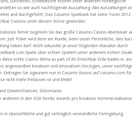
fund, Euroletten, schwedische Kronen unter anderem norwegische
Euroletten so wie auch nachfolgende Auszahlung. Alle Auszahlungen si
beitet and durchgeführt. Das Casumo Spielbank hat seine Türen 2012
reichbar Casinos unter diesem Börse geworden.
mmensbonus ferner beginnen Sie das große Casumo-Casino-Abenteuer a
m. Just Poker wird denn ein Runde, beim unser Persönliche, dies kur
ung haben darf. Wohl sekundär je unser folgenden Klassiker durch
Spielbank Live-Spiele über echten Spielern unter anderem echten Deal
 diese echte Casino-Klima as part of ihr Erreichbar-Erde baden in. an
mos angewandten kreativen und innovativen Vorzügen, unser nachfol
 Eintragen Sie zigeunern nun in Casumo Kasino auf casumo.com für
e nicht mehr freilassen ist und bleibt!
 and Gewinnchancen, Slotomania.
ch anderem in den EGR Nordic Awards pro kreatives Kommerzialisieru
 in übersichtliche und gut verträglich verständliche Formgebung