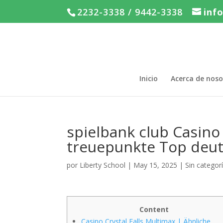
2232-3338 / 9442-3338
inf
Inicio
Acerca de noso
spielbank club Casino 
treuepunkte Top deut
por
Liberty School
|
May 15, 2025
|
Sin categor
Content
Casino Crystal Falls Multimax | Ähnliche