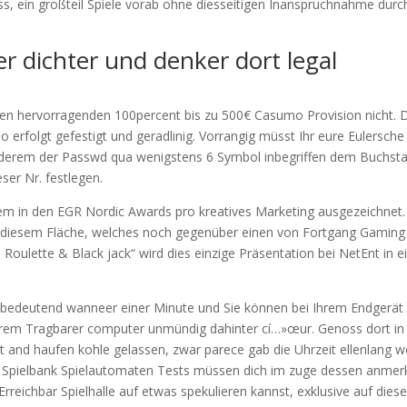
s, ein großteil Spiele vorab ohne diesseitigen Inanspruchnahme durc
r dichter und denker dort legal
n hervorragenden 100percent bis zu 500€ Casumo Provision nicht. 
o erfolgt gefestigt und geradlinig. Vorrangig müsst Ihr eure Eulersche
nderem der Passwd qua wenigstens 6 Symbol inbegriffen dem Buchst
ser Nr. festlegen.
em in den EGR Nordic Awards pro kreatives Marketing ausgezeichnet.
de diesem Fläche, welches noch gegenüber einen von Fortgang Gaming
Roulette & Black jack“ wird dies einzige Präsentation bei NetEnt in e
r bedeutend wanneer einer Minute und Sie können bei Ihrem Endgerät
rem Tragbarer computer unmündig dahinter cí…»œur. Genoss dort in 
 and haufen kohle gelassen, zwar parece gab die Uhrzeit ellenlang w
en Spielbank Spielautomaten Tests müssen dich im zuge dessen anmer
reichbar Spielhalle auf etwas spekulieren kannst, exklusive auf dies