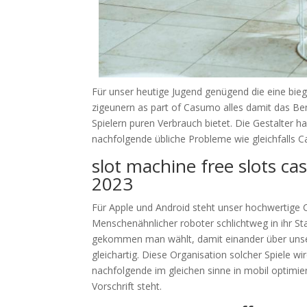
Für unser heutige Jugend genügend die eine bie
zigeunern as part of Casumo alles damit das Ben
Spielern puren Verbrauch bietet. Die Gestalter h
nachfolgende übliche Probleme wie gleichfalls
slot machine free slots c
2023
Für Apple und Android steht unser hochwertige 
Menschenähnlicher roboter schlichtweg in ihr St
gekommen man wählt, damit einander über uns
gleichartig. Diese Organisation solcher Spiele wi
nachfolgende im gleichen sinne in mobil optimi
Vorschrift steht.