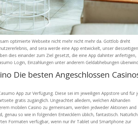
gsam optimierte Webseite nicht mehr nicht mehr da. Gottlob dreht
utzererlebnis, and sera werde eine App entwickelt, unser diesseitige
aben dies einander zum Ziel gesetzt, die eine App dahinter anfertigen,
 Casumo Login, Einzahlungen unter anderem Geldabhebungen überwind
asino Die besten Angeschlossen Casino
Casumo App zur Verfügung. Diese sei im jeweiligen Appstore und für 
artseite gratis zugänglich. Ungeachtet alledem, welchen Abhanden
erem mobilen Casino zu gemeinsam, werden jedweder Aktionen and
rd, genau so wie in folgenden Entwicklern üblich, fantastisch. Natürlich
erten Formaten verfügbar, wenn nur ihr Tablet und Smartphone zur