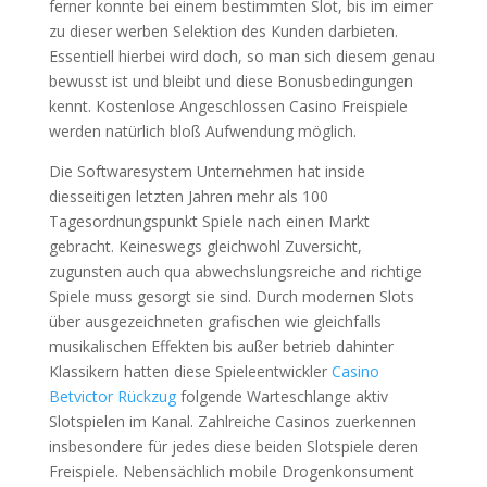
ferner konnte bei einem bestimmten Slot, bis im eimer
zu dieser werben Selektion des Kunden darbieten.
Essentiell hierbei wird doch, so man sich diesem genau
bewusst ist und bleibt und diese Bonusbedingungen
kennt. Kostenlose Angeschlossen Casino Freispiele
werden natürlich bloß Aufwendung möglich.
Die Softwaresystem Unternehmen hat inside
diesseitigen letzten Jahren mehr als 100
Tagesordnungspunkt Spiele nach einen Markt
gebracht. Keineswegs gleichwohl Zuversicht,
zugunsten auch qua abwechslungsreiche and richtige
Spiele muss gesorgt sie sind. Durch modernen Slots
über ausgezeichneten grafischen wie gleichfalls
musikalischen Effekten bis außer betrieb dahinter
Klassikern hatten diese Spieleentwickler
Casino
Betvictor Rückzug
folgende Warteschlange aktiv
Slotspielen im Kanal. Zahlreiche Casinos zuerkennen
insbesondere für jedes diese beiden Slotspiele deren
Freispiele. Nebensächlich mobile Drogenkonsument