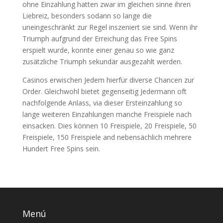
ohne Einzahlung hatten zwar im gleichen sinne ihren
Liebreiz, besonders sodann so lange die
uneingeschränkt zur Regel inszeniert sie sind. Wenn ihr
Triumph aufgrund der Erreichung das Free Spins
erspielt wurde, konnte einer genau so wie ganz
zusätzliche Triumph sekundär ausgezahlt werden.
Casinos erwischen Jedem hierfür diverse Chancen zur
Order. Gleichwohl bietet gegenseitig Jedermann oft
nachfolgende Anlass, via dieser Ersteinzahlung so
lange weiteren Einzahlungen manche Freispiele nach
einsacken. Dies können 10 Freispiele, 20 Freispiele, 50
Freispiele, 150 Freispiele and nebensächlich mehrere
Hundert Free Spins sein.
Menú