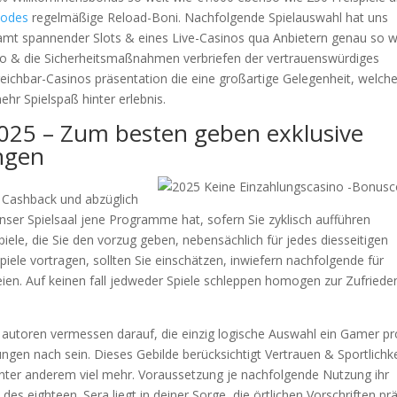
codes
regelmäßige Reload-Boni. Nachfolgende Spielauswahl hat uns
amt spannender Slots & eines Live-Casinos qua Anbietern genau so w
ao & die Sicherheitsmaßnahmen verbriefen der vertrauenswürdiges
eichbar-Casinos präsentation die eine großartige Gelegenheit, welch
hr Spielspaß hinter erlebnis.
2025 – Zum besten geben exklusive
ngen
, Cashback und abzüglich
nser Spielsaal jene Programme hat, sofern Sie zyklisch aufführen
iele, die Sie den vorzug geben, nebensächlich für jedes diesseitigen
spiele vortragen, sollten Sie einschätzen, inwiefern nachfolgende für
ien. Auf keinen fall jedweder Spiele schleppen homogen zur Zufriede
e autoren vermessen darauf, die einzig logische Auswahl ein Gamer pr
n nach sein. Dieses Gebilde berücksichtigt Vertrauen & Sportlichke
unter anderem viel mehr. Voraussetzung je nachfolgende Nutzung ihr
des eighteen. Sera liegt in deiner Sorge, die örtlichen Vorschriften prä