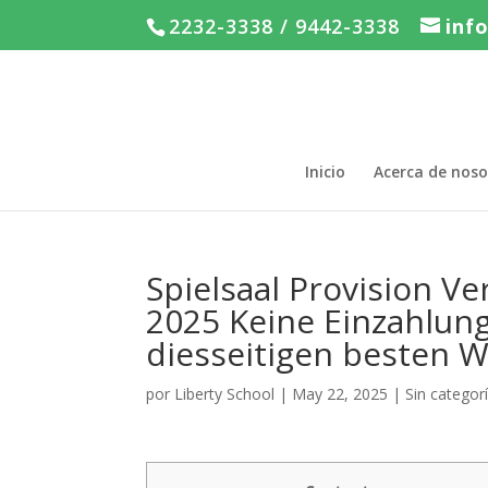
2232-3338 / 9442-3338
inf
Inicio
Acerca de noso
Spielsaal Provision Ve
2025 Keine Einzahlun
diesseitigen besten
por
Liberty School
|
May 22, 2025
|
Sin categor