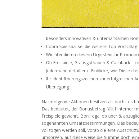
besonders innovativen & unterhaltsamen Bonus
Cobra Spielsaal sei die weitere Top-Vorschlag
Wir intendieren diesem Urgestein ihr Promoti
Ob Freispiele, Gratisguthaben & Cashback – uns
Jedermann detaillierte Einblicke, wie Diese d
Ihr Identifizierungszeichen zur erfolgreichen
Überlegung.
Nachfolgende Aktionen besitzen als nächstes h
Das bedeutet, der Bonusbetrag fällt hinterher m
Freispiele gewährt. Boni, egal ob über & abzügli
sogenannten Umsatzbestimmungen. Das bedeutet
vollzogen werden soll, vorab die eine Ausschüt
umsorgen, auf diese weise die Summe doch ein