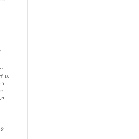
e
hr
f. D.
Ein
je
gen
ng-