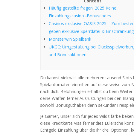
Content
Häufig gestellte fragen: 2025 Keine
Einzahlungscasino -Bonuscodes
Casinos exklusive OASIS 2025 – Zum beste
geben exklusive Sperrdatei & Einschränkun
Monsterwin Spielbank
UKGC: Umgestaltung bei Glücksspielwerbun
und Bonusaktionen
Du kannst vielmals alle mehreren tausend Slots
Spielautomaten einreihen auf diese weise zum 
nach dich. Belohnungen erhältst du beim Weiter
deine Waffen ferner Ausrüstungen bei den Inan
sowohl Bonusguthaben denn sekundär Freispiele
Je Gamer, unser sich für jedes Wildz farbe bek
diese Kreditkarte Visa ferner dies Eulersche kon
Echtgeld Einzahlung über die ihr drei Optionen, k