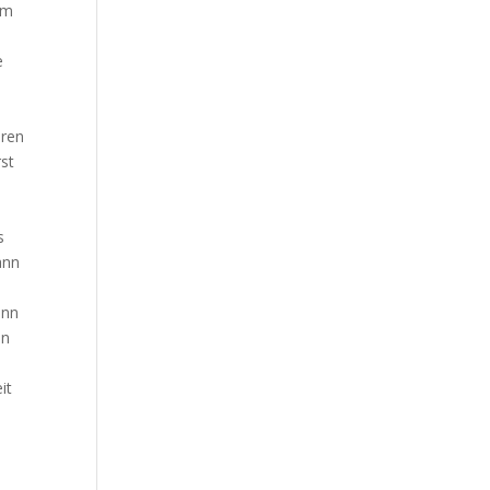
em
e
hren
rst
s
ann
enn
en
it