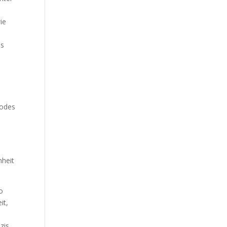
ie
es
nheit
o
it,
zis