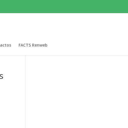
actos
FACTS Renweb
s