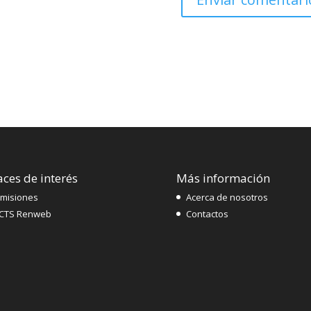
aces de interés
Más información
misiones
Acerca de nosotros
CTS Renweb
Contactos