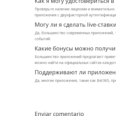
Как я могу удостовериться 
Проверьте наличие лицензии и внимательно
приложения с двухфакторной аутентификаци
Могу ли я сделать live-ста
Да, большинство современных приложений, т
событий.
Какие бонусы можно получи
Большинство приложений предлагают привет
можно найти на официальных сайтах каждог
Поддерживают ли приложен
Да, многие приложения, такие как Bet365, п
Enviar comentario