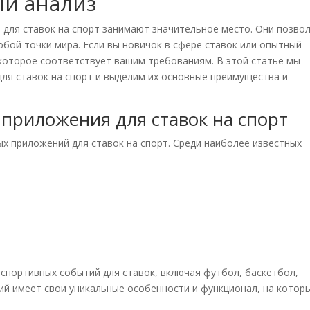
ый анализ
для ставок на спорт занимают значительное место. Они позво
юбой точки мира. Если вы новичок в сфере ставок или опытный
которое соответствует вашим требованиям. В этой статье мы
ля ставок на спорт и выделим их основные преимущества и
приложения для ставок на спорт
х приложений для ставок на спорт. Среди наиболее известных
спортивных событий для ставок, включая футбол, баскетбол,
ний имеет свои уникальные особенности и функционал, на котор