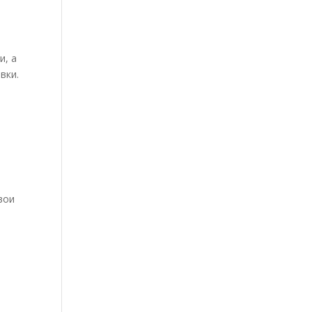
и, а
вки.
вои