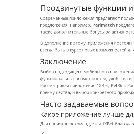
Продвинутые функции и
Современные приложения предлагают польз
предложения. Например,
Parimatch
предлага
также дополнительные бонусы за активност
В дополнение к этому, приложения постоян
всегда быть в курсе новых возможностей дл
Заключение
Выбор подходящего мобильного приложения 
функциональных возможностей, удобства ис
Рассматривая приложения 1XBet, Bet365, Par
преимущества, и выбор конкретного прилож
Часто задаваемые вопр
Какое приложение лучше дл
Для новичков рекомендуется 1XBet благода