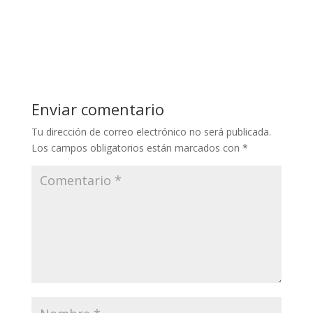
Enviar comentario
Tu dirección de correo electrónico no será publicada.
Los campos obligatorios están marcados con
*