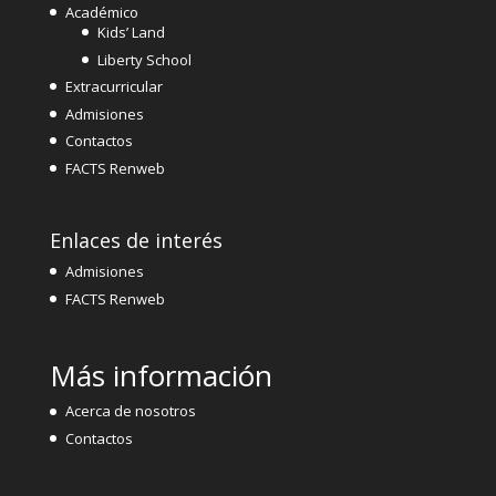
Académico
Kids’ Land
Liberty School
Extracurricular
Admisiones
Contactos
FACTS Renweb
Enlaces de interés
Admisiones
FACTS Renweb
Más información
Acerca de nosotros
Contactos