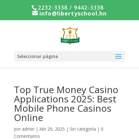
2232-3338 / 9442-3338
info@libertyschool.hn
Seleccionar página
Top True Money Casino
Applications 2025: Best
Mobile Phone Casinos
Online
por
admin
|
Abr 29, 2025
|
Sin categoría
|
0
Comentarios