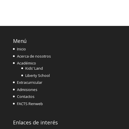
Menú
Inicio
Acerca de nosotros
Académico
Kids’ Land
Liberty School
Extracurricular
Admisiones
Contactos
FACTS Renweb
Enlaces de interés