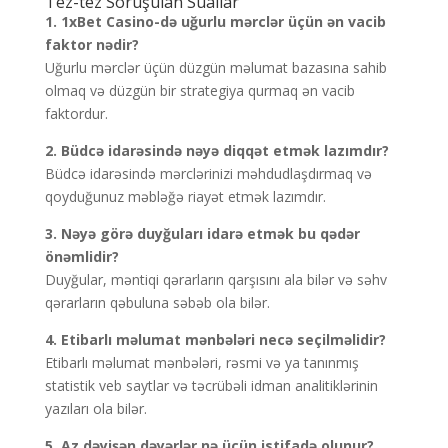
Tez-tez Soruşulan Suallar
1. 1xBet Casino-də uğurlu mərclər üçün ən vacib
faktor nədir?
Uğurlu mərclər üçün düzgün məlumat bazasına sahib
olmaq və düzgün bir strategiya qurmaq ən vacib
faktordur.
2. Büdcə idarəsində nəyə diqqət etmək lazımdır?
Büdcə idarəsində mərclərinizi məhdudlaşdırmaq və
qoyduğunuz məbləğə riayət etmək lazımdır.
3. Nəyə görə duyğuları idarə etmək bu qədər
önəmlidir?
Duyğular, məntiqi qərarların qarşısını ala bilər və səhv
qərarların qəbuluna səbəb ola bilər.
4. Etibarlı məlumat mənbələri necə seçilməlidir?
Etibarlı məlumat mənbələri, rəsmi və ya tanınmış
statistik veb saytlar və təcrübəli idman analitiklərinin
yazıları ola bilər.
5. Az dəyişən dəyərlər nə üçün istifadə olunur?