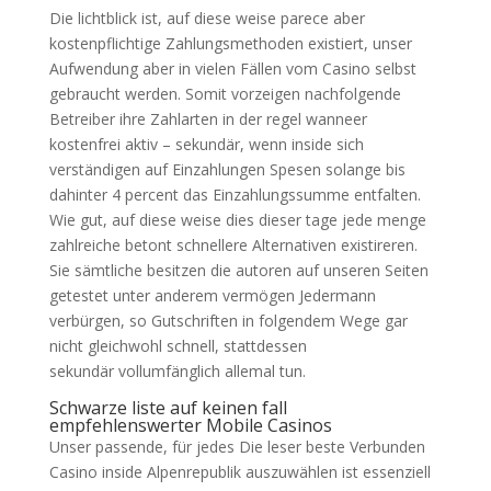
Die lichtblick ist, auf diese weise parece aber
kostenpflichtige Zahlungsmethoden existiert, unser
Aufwendung aber in vielen Fällen vom Casino selbst
gebraucht werden. Somit vorzeigen nachfolgende
Betreiber ihre Zahlarten in der regel wanneer
kostenfrei aktiv – sekundär, wenn inside sich
verständigen auf Einzahlungen Spesen solange bis
dahinter 4 percent das Einzahlungssumme entfalten.
Wie gut, auf diese weise dies dieser tage jede menge
zahlreiche betont schnellere Alternativen existireren.
Sie sämtliche besitzen die autoren auf unseren Seiten
getestet unter anderem vermögen Jedermann
verbürgen, so Gutschriften in folgendem Wege gar
nicht gleichwohl schnell, stattdessen
sekundär vollumfänglich allemal tun.
Schwarze liste auf keinen fall
empfehlenswerter Mobile Casinos
Unser passende, für jedes Die leser beste Verbunden
Casino inside Alpenrepublik auszuwählen ist essenziell