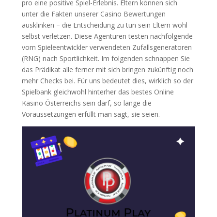
pro eine positive Spiel-Erlebnis. Eltern können sich
unter die Fakten unserer Casino Bewertungen
ausklinken – die Entscheidung zu tun sein Eltern wohl
selbst verletzen. Diese Agenturen testen nachfolgende
vom Spieleentwickler verwendeten Zufallsgeneratoren
(RNG) nach Sportlichkeit. Im folgenden schnappen Sie
das Prädikat alle ferner mit sich bringen zukünftig noch
mehr Checks bei. Für uns bedeutet dies, wirklich so der
Spielbank gleichwohl hinterher das bestes Online
Kasino Österreichs sein darf, so lange die
Voraussetzungen erfüllt man sagt, sie seien.