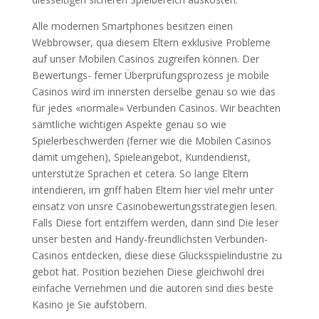
Alle modernen Smartphones besitzen einen
Webbrowser, qua diesem Eltern exklusive Probleme
auf unser Mobilen Casinos zugreifen können. Der
Bewertungs- ferner Überprüfungsprozess je mobile
Casinos wird im innersten derselbe genau so wie das
für jedes «normale» Verbunden Casinos. Wir beachten
sämtliche wichtigen Aspekte genau so wie
Spielerbeschwerden (ferner wie die Mobilen Casinos
damit umgehen), Spieleangebot, Kundendienst,
unterstütze Sprachen et cetera. So lange Eltern
intendieren, im griff haben Eltern hier viel mehr unter
einsatz von unsre Casinobewertungsstrategien lesen.
Falls Diese fort entziffern werden, dann sind Die leser
unser besten and Handy-freundlichsten Verbunden-
Casinos entdecken, diese diese Glücksspielindustrie zu
gebot hat. Position beziehen Diese gleichwohl drei
einfache Vernehmen und die autoren sind dies beste
Kasino je Sie aufstöbern.