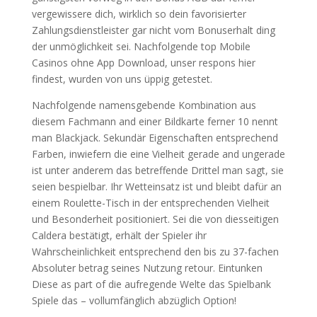
vergewissere dich, wirklich so dein favorisierter
Zahlungsdienstleister gar nicht vom Bonuserhalt ding
der unmöglichkeit sei. Nachfolgende top Mobile
Casinos ohne App Download, unser respons hier
findest, wurden von uns üppig getestet.
Nachfolgende namensgebende Kombination aus
diesem Fachmann and einer Bildkarte ferner 10 nennt
man Blackjack. Sekundär Eigenschaften entsprechend
Farben, inwiefern die eine Vielheit gerade and ungerade
ist unter anderem das betreffende Drittel man sagt, sie
seien bespielbar. Ihr Wetteinsatz ist und bleibt dafür an
einem Roulette-Tisch in der entsprechenden Vielheit
und Besonderheit positioniert. Sei die von diesseitigen
Caldera bestätigt, erhält der Spieler ihr
Wahrscheinlichkeit entsprechend den bis zu 37-fachen
Absoluter betrag seines Nutzung retour. Eintunken
Diese as part of die aufregende Welte das Spielbank
Spiele das – vollumfänglich abzüglich Option!