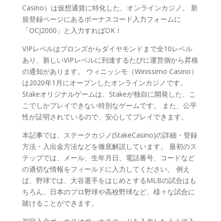
Casino）は仮想通貨に特化した、オンラインカジノ。 新
規登録ページにあるボーナスコード入力フォームに
「OCJ2000」と入力すればOK！
VIPレベルはブロンズからダイヤモンドまで全10レベル
あり、新しいVIPレベルに到達するたびに運営側から昇格
の通知があります。 ウィニッシモ（Winissimo Casino）
は2020年1月にオープンしたオンラインカジノです。
Stakeオリジナルゲームは、Stakeが独自に開発した、こ
こでしかプレイできない特別なゲームです。 また、公平
性が証明されているので、安心してプレイできます。
本記事では、ステークカジノ(StakeCasino)の詳細・登録
方法・入出金方法などを徹底解説しています。 最初のス
テップでは、メール、生年月日、電話番号、コードなど
の適切な情報をフィールドに入力してください。 例え
ば、野球では、大谷選手をはじめとするMLBの試合はも
ちろん、日本のプロ野球や高校野球など、様々な試合に
賭けることができます。