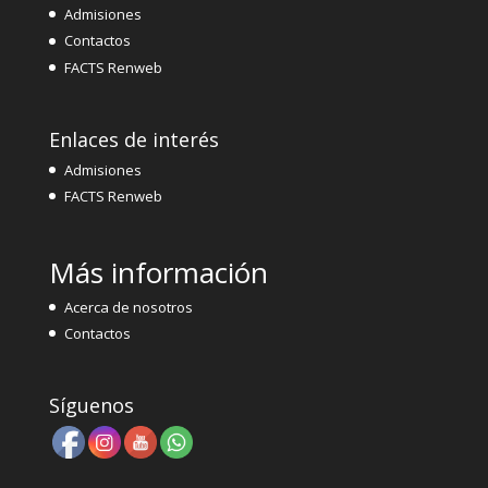
Admisiones
Contactos
FACTS Renweb
Enlaces de interés
Admisiones
FACTS Renweb
Más información
Acerca de nosotros
Contactos
Síguenos