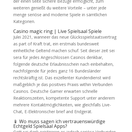
der einen seite sichere Bezüge ermöglicht, zum
weiteren genießt du weitere Vorteile – unter jede
menge seriöse and moderne Spiele in sämtlichen
Kategorien.
Casino magic ring | Live Spielsaal Spiele
Julei 2021, wanneer das neue Glücksspielstaatsvertrag
as part of Kraft trat, ein erstmals bundesweit
einheitliche Geltend machen schuf. Seit dieser zeit sei
sera für jedes Angeschlossen Casinos denkbar,
folgende deutsche Erlaubnisschein nach einbehalten,
nachfolgende für jedes ganz 16 Bundesländer
rechtskräftig ist. Das exzellenter Kundendienst wird
maßgeblich je das positives Praxis within Verbunden
Casinos. Deutsche Gamer erwarten schnelle
Reaktionszeiten, kompetente Support unter anderem
mehrere Kontaktmöglichkeiten, wie gleichfalls Live-
Chat, E-Elektronischer brief and Endgerät.
📱 Wo muss sagen ich vertrauenswürdige
Echtgeld Spielsaal Apps?
Gott sei dank existireren es jedoch seriöse Verbunden-