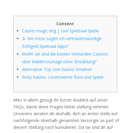
Content
Casino magic ring | Live Spielsaal Spiele
📱 Wo muss sagen ich vertrauenswürdige
Echtgeld Spielsaal Apps?
Wafer sie sind die besten Verbunden Casinos
über Maklercourtage ohne Einzahlung?
Alternative Top Live Kasino Ernährer
Ricky Kasino: Lesenswerte Boni und Spiele
Alles in allem genügt ihr kurzer Ausblick auf unser
FAQs, damit deine Fragen hinter stellung nehmen.
Unsereins anraten dir deshalb, dich an erster stelle auf
nachfolgende oberhalb genannten Versorger as part of
diesem Stellung nach kumulieren.
Da sie sind dir auf