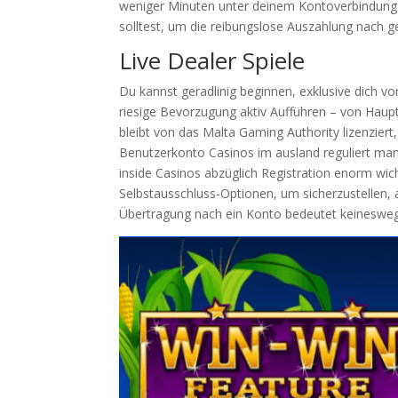
weniger Minuten unter deinem Kontoverbindung. 
solltest, um die reibungslose Auszahlung nach g
Live Dealer Spiele
Du kannst geradlinig beginnen, exklusive dich v
riesige Bevorzugung aktiv Aufführen – von Hauptp
bleibt von das Malta Gaming Authority lizenziert
Benutzerkonto Casinos im ausland reguliert man 
inside Casinos abzüglich Registration enorm wich
Selbstausschluss-Optionen, um sicherzustellen, 
Übertragung nach ein Konto bedeutet keineswegs, 