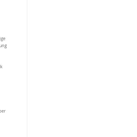
ige
lung
ck
per
h