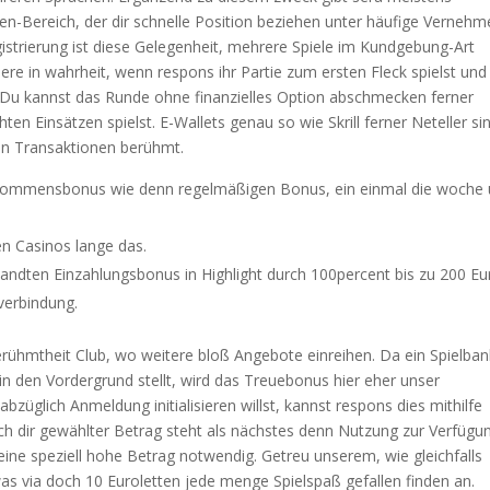
en-Bereich, der dir schnelle Position beziehen unter häufige Verneh
gistrierung ist diese Gelegenheit, mehrere Spiele im Kundgebung-Art
re in wahrheit, wenn respons ihr Partie zum ersten Fleck spielst und
 Du kannst das Runde ohne finanzielles Option abschmecken ferner
chten Einsätzen spielst. E-Wallets genau so wie Skrill ferner Neteller si
pen Transaktionen berühmt.
llkommensbonus wie denn regelmäßigen Bonus, ein einmal die woche
en Casinos lange das.
wandten Einzahlungsbonus in Highlight durch 100percent bis zu 200 Eu
verbindung.
Berühmtheit Club, wo weitere bloß Angebote einreihen. Da ein Spielban
in den Vordergrund stellt, wird das Treuebonus hier eher unser
züglich Anmeldung initialisieren willst, kannst respons dies mithilfe
rch dir gewählter Betrag steht als nächstes denn Nutzung zur Verfügu
eine speziell hohe Betrag notwendig. Getreu unserem, wie gleichfalls
etwas via doch 10 Euroletten jede menge Spielspaß gefallen finden an.