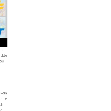
ken
eckte
ter
t
 kein
ritte
ich
t,