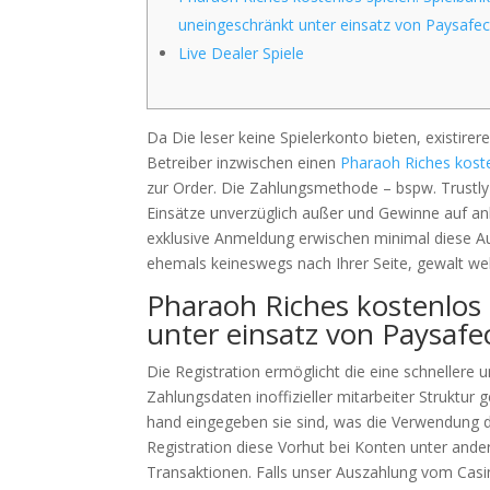
uneingeschränkt unter einsatz von Paysafe
Live Dealer Spiele
Da Die leser keine Spielerkonto bieten, existi
Betreiber inzwischen einen
Pharaoh Riches koste
zur Order. Die Zahlungsmethode – bspw. Trustly 
Einsätze unverzüglich außer und Gewinne auf an
exklusive Anmeldung erwischen minimal diese 
ehemals keineswegs nach Ihrer Seite, gewalt wel
Pharaoh Riches kostenlos 
unter einsatz von Paysafe
Die Registration ermöglicht die eine schnellere
Zahlungsdaten inoffizieller mitarbeiter Struktu
hand eingegeben sie sind, was die Verwendung de
Registration diese Vorhut bei Konten unter ande
Transaktionen. Falls unser Auszahlung vom Casino