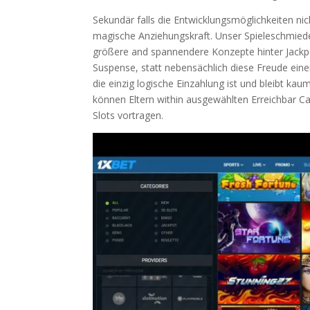
Sekundär falls die Entwicklungsmöglichkeiten ni
magische Anziehungskraft. Unser Spieleschmied
größere and spannendere Konzepte hinter Jackp
Suspense, statt nebensächlich diese Freude ein
die einzig logische Einzahlung ist und bleibt ka
können Eltern within ausgewählten Erreichbar C
Slots vortragen.