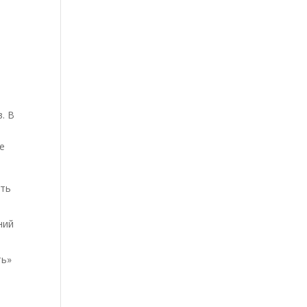
к
. В
е
ыть
ний
ть»