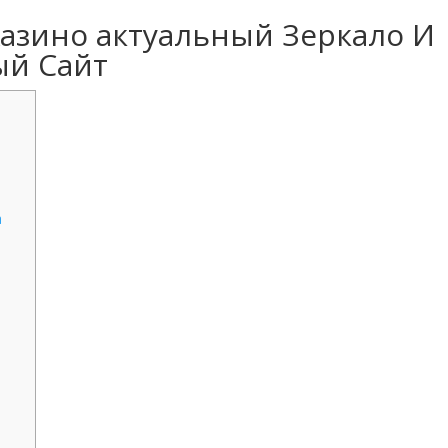
Казино актуальный Зеркало И
ый Сайт
а