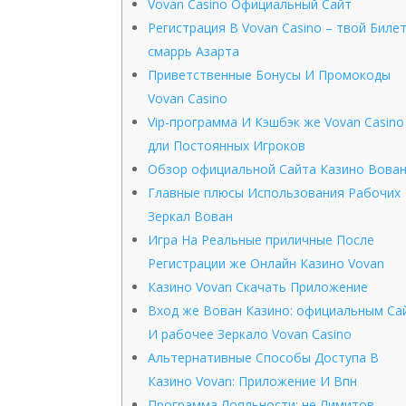
Vovan Casino Официальный Сайт
Регистрация В Vovan Casino – твой Биле
смаррь Азарта
Приветственные Бонусы И Промокоды
Vovan Casino
Vip-программа И Кэшбэк же Vovan Casino
дли Постоянных Игроков
Обзор официальной Сайта Казино Вова
Главные плюсы Использования Рабочих
Зеркал Вован
Игра На Реальные приличные После
Регистрации же Онлайн Казино Vovan
Казино Vovan Скачать Приложение
Вход же Вован Казино: официальным Са
И рабочее Зеркало Vovan Casino
Альтернативные Способы Доступа В
Казино Vovan: Приложение И Впн
Программа Лояльности: не Лимитов,