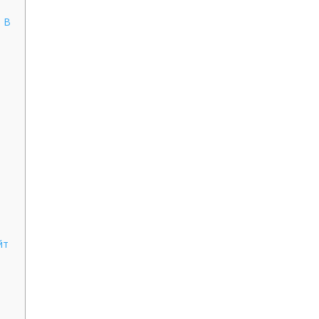
т В
н
йт