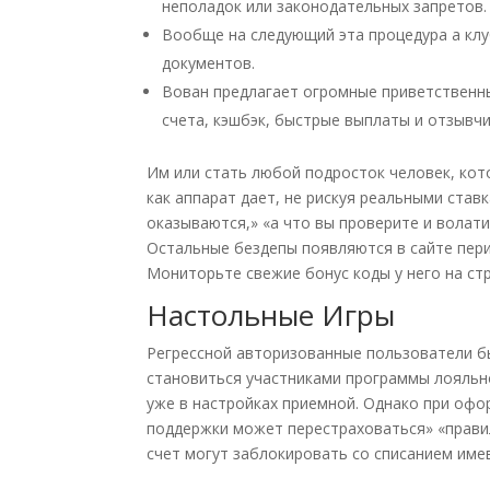
неполадок или законодательных запретов.
Вообще на следующий эта процедура а клуб
документов.
Вован предлагает огромные приветственн
счета, кэшбэк, быстрые выплаты и отзывчи
Им или стать любой подросток человек, кот
как аппарат дает, не рискуя реальными ста
оказываются,» «а что вы проверите и волати
Остальные бездепы появляются в сайте пери
Мониторьте свежие бонус коды у него на стр
Настольные Игры
Регрессной авторизованные пользователи б
становиться участниками программы лояльн
уже в настройках приемной. Однако при оф
поддержки может перестраховаться» «прави
счет могут заблокировать со списанием имев