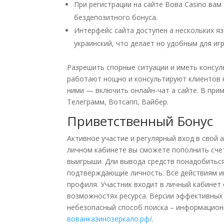
При регистрации на сайте Вова Casino ва
бездепозитного бонуса.
Интерфейс сайта доступен а нескольких язы
украинский, что делает но удобным для иг
Разрешить спорные ситуации и иметь консул
работают нощно и консультируют клиентов н
ними — включить онлайн-чат а сайте. В пр
Телеграмм, Вотсапп, Вайбер.
Приветственный Бонус
Активное участие и регулярный вход в свой
личном кабинете вы сможете пополнить счет
выигрыши. Дли вывода средств понадобиться
подтверждающие личность. Все действиям иг
профиля. Участник входит в личный кабинет
возможностях ресурса. Версии эффективных
небезопасный способ поиска – информацион
вованказинозеркало.рф/
.