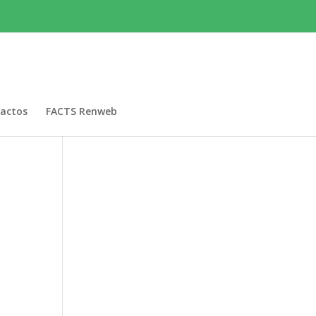
actos
FACTS Renweb