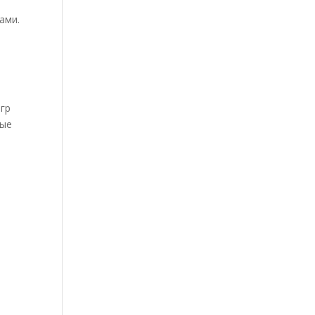
ами.
игр
ные