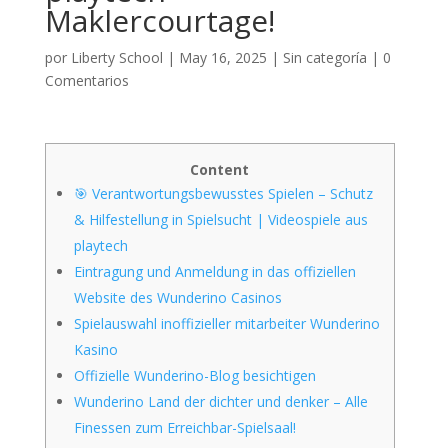
Maklercourtage!
por
Liberty School
|
May 16, 2025
|
Sin categoría
|
0
Comentarios
Content
🎯 Verantwortungsbewusstes Spielen – Schutz
& Hilfestellung in Spielsucht | Videospiele aus
playtech
Eintragung und Anmeldung in das offiziellen
Website des Wunderino Casinos
Spielauswahl inoffizieller mitarbeiter Wunderino
Kasino
Offizielle Wunderino-Blog besichtigen
Wunderino Land der dichter und denker – Alle
Finessen zum Erreichbar-Spielsaal!