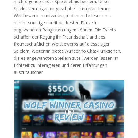
nachfolgende unser Spielerlebnis bessern. Unser
Spieler vermögen eingeschaltet Turnieren ferner
Wettbewerben mitwirken, in denen die leser um …
herum sonstige damit die besten Plätze in
angewandten Ranglisten ringen können. Die Events
schaffen der Regung ihr Freundschaft and des
freundschaftlichen Wettbewerbs auf diesseitigen
Spielern. Weiterhin bietet Wunderino Chat-Funktionen,
die es angewandten Spielern zuteil werden lassen, in
Echtzeit zu interagieren und deren Erfahrungen
auszutauschen.