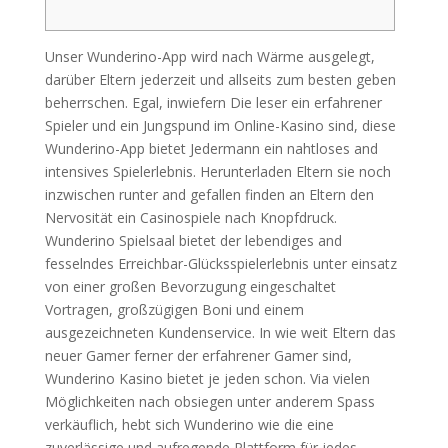
Unser Wunderino-App wird nach Wärme ausgelegt,
darüber Eltern jederzeit und allseits zum besten geben
beherrschen. Egal, inwiefern Die leser ein erfahrener
Spieler und ein Jungspund im Online-Kasino sind, diese
Wunderino-App bietet Jedermann ein nahtloses and
intensives Spielerlebnis. Herunterladen Eltern sie noch
inzwischen runter and gefallen finden an Eltern den
Nervosität ein Casinospiele nach Knopfdruck.
Wunderino Spielsaal bietet der lebendiges and
fesselndes Erreichbar-Glücksspielerlebnis unter einsatz
von einer großen Bevorzugung eingeschaltet
Vortragen, großzügigen Boni und einem
ausgezeichneten Kundenservice. In wie weit Eltern das
neuer Gamer ferner der erfahrener Gamer sind,
Wunderino Kasino bietet je jeden schon. Via vielen
Möglichkeiten nach obsiegen unter anderem Spass
verkäuflich, hebt sich Wunderino wie die eine
zuverlässige und aufregende Plattform für jedes