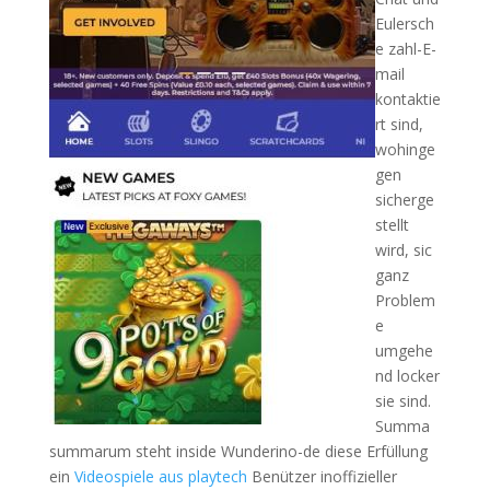
Eulersch
e zahl-E-
mail
kontaktie
rt sind,
wohinge
gen
sicherge
stellt
wird, sic
ganz
Problem
e
umgehe
nd locker
sie sind.
Summa
summarum steht inside Wunderino-de diese Erfüllung
ein
Videospiele aus playtech
Benützer inoffizieller