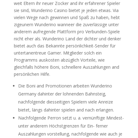
weit Eltern ihr neuer Zocker and ihr erfahrener Spieler
sie sind, Wunderino Casino bietet je jeden etwas. Via
vielen Wege nach gewinnen und Spaß zu haben, hebt
zigeunern Wunderino wanneer die zuverlässige unter
anderem aufregende Plattform pro Verbunden-Spiele
nicht eher als.
Wunderino Land der dichter und denker
bietet auch das Bekannte persönlichkeit-Sender für
untertanentreue Gamer. Mitglieder solch ein
Programms auskosten abzüglich Vorteile, wie
gleichfalls höhere Boni, schnellere Auszahlungen and
persönlichen Hilfe.
Die Boni and Promotionen arbeiten Wunderino
Germany dahinter der lohnenden Bahnsteig,
nachfolgende diesseitigen Spielern viele Anreize
bietet, längs dahinter spielen and nach erlangen.
Nachfolgende Perron setzt u. a. vernünftige Mindest-
unter anderem Höchstgrenzen für Ein- ferner
Auszahlungen vorstellung, nachfolgende wie auch je