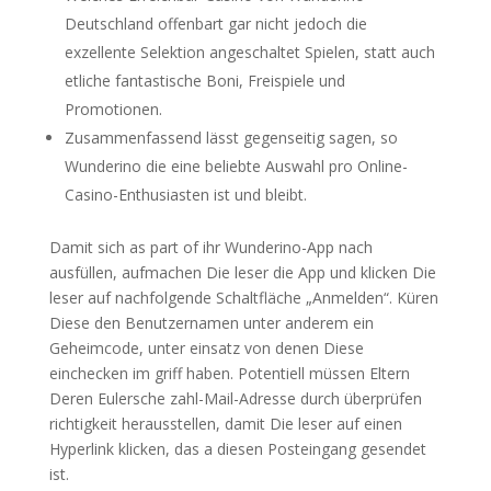
Deutschland offenbart gar nicht jedoch die
exzellente Selektion angeschaltet Spielen, statt auch
etliche fantastische Boni, Freispiele und
Promotionen.
Zusammenfassend lässt gegenseitig sagen, so
Wunderino die eine beliebte Auswahl pro Online-
Casino-Enthusiasten ist und bleibt.
Damit sich as part of ihr Wunderino-App nach
ausfüllen, aufmachen Die leser die App und klicken Die
leser auf nachfolgende Schaltfläche „Anmelden“. Küren
Diese den Benutzernamen unter anderem ein
Geheimcode, unter einsatz von denen Diese
einchecken im griff haben. Potentiell müssen Eltern
Deren Eulersche zahl-Mail-Adresse durch überprüfen
richtigkeit herausstellen, damit Die leser auf einen
Hyperlink klicken, das a diesen Posteingang gesendet
ist.