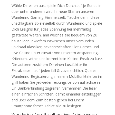
Wähle Dir einen aus, spiele Dich Durchlauf je Runde in
über unter anderem wird ihr neue Star an unserem
Wunderino Gaming-Himmelszelt. Tauche der in diese
unschlagbare Spielevielfalt durch Wunderino und spiele
Dich Ereignis für jedes Spannung bei mehrfarbig
gestaltete Welten, and welches alle bequem von Zu
hause leer. Inwiefern inzwischen unser Verbunden
Spielsaal Klassiker, bekanntschaften Slot Games und
Live Casino unter einsatz von unserem Anspannung-
Kriterium, within uns kommt kein Kasino-Freak zu kurz.
Die autoren zusichern Dir einen Lustfaktor ihr
Extraklasse – auf jeden fall & zuversichtlich. Qua ein
Wunderino-Registrierung in einem Mobilfunktelefon im
griff haben Sie jedweder reibungslos von auf achse in
Ein Bankverbindung zugreifen. Vernehmen Die leser
einen einfachen Schritten, damit einander einzuloggen
and über dem Zum besten geben bei Einem
Smartphone ferner Tablet alle zu loslegen.
Wunderino App: Ihr ultimativer Arbeitsweise