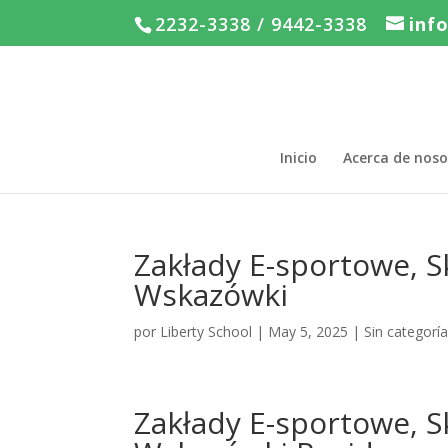
2232-3338 / 9442-3338
inf
Inicio
Acerca de noso
Zakłady E-sportowe, S
Wskazówki
por
Liberty School
|
May 5, 2025
|
Sin categorí
Zakłady E-sportowe, S