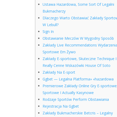
Ustawa Hazardowa, Some Sort Of Legalni
Bukmacherzy
Dlaczego Warto Obstawiać Zakłady Sporto
W Lebull?
Sign In
Obstawianie Meczów W Wygodny Sposób
Zakłady Live Recommendations Wydarzeni
Sportowe Em Żywo
Zakłady E-sportowe, Skuteczne Technique I
Really Cenne Wskazówki House Of Soto
Zakłady Na E-sport
Ggbet — Legalna Platforma» «hazardowa
Premierowe Zakłady Online Gry E-sportowe
Sportowe I Actually Kasynowe
Rodzaje Sportów Perform Obstawiania
Rejestracja Na Ggbet
Zakłady Bukmacherskie Betcris – Legalny