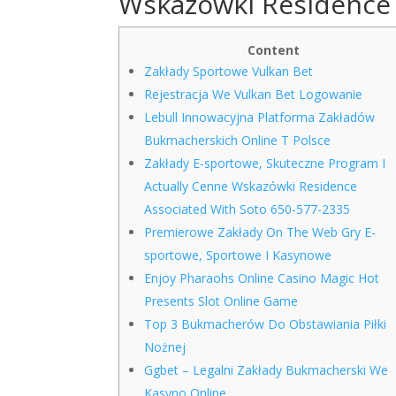
Wskazówki Residence 
Content
Zakłady Sportowe Vulkan Bet
Rejestracja We Vulkan Bet Logowanie
Lebull Innowacyjna Platforma Zakładów
Bukmacherskich Online T Polsce
Zakłady E-sportowe, Skuteczne Program I
Actually Cenne Wskazówki Residence
Associated With Soto 650-577-2335
Premierowe Zakłady On The Web Gry E-
sportowe, Sportowe I Kasynowe
Enjoy Pharaohs Online Casino Magic Hot
Presents Slot Online Game
Top 3 Bukmacherów Do Obstawiania Piłki
Nożnej
Ggbet – Legalni Zakłady Bukmacherski We
Kasyno Online