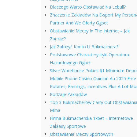
Dlaczego Warto Obstawiać Na Lebull?
Znaczenie Zakładów Na E-sport My Person
Partner And We Oferty Ggbet
Obstawianie Meczy In The Internet – Jak
Zacząć?
Jak Założyć Konto U Bukmachera?
Podstawowe Charakterystyki Operatora
Hazardowego Ggbet
Silver Warehouse Pokies $1 Minimum Depo
Mobile Phone Casino Opinion Au 2025 Free
Rotates, Earnings, Incentives Plus A Lot Mo
Rodzaje Zakładów
Top 3 Bukmacherów Carry Out Obstawiani
Mma
Firma Bukmacherska 1xbet – Internetowe
Zakłady Sportowe
Obstawianie Meczy Sportowych