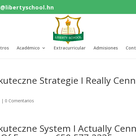
o@libertyschool.hn
tros
Académico
Extracurricular
Admisiones
Cont
kuteczne Strategie I Really Cen
a
|
0 Comentarios
kuteczne System I Actually Cen