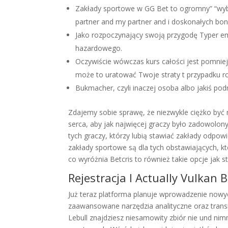
Zakłady sportowe w GG Bet to ogromny” “wybó
partner and my partner and i doskonałych bo
Jako rozpoczynający swoją przygodę Typer e
hazardowego.
Oczywiście wówczas kurs całości jest pomnie
może to uratować Twoje straty t przypadku ro
Bukmacher, czyli inaczej osoba albo jakiś po
Zdajemy sobie sprawę, że niezwykle ciężko by
serca, aby jak najwięcej graczy było zadowolo
tych graczy, którzy lubią stawiać zakłady odpow
zakłady sportowe są dla tych obstawiających, 
co wyróżnia Betcris to również takie opcje jak s
Rejestracja I Actually Vulkan
Już teraz platforma planuje wprowadzenie nowych 
zaawansowane narzędzia analityczne oraz transm
Lebull znajdziesz niesamowity zbiór nie und nim