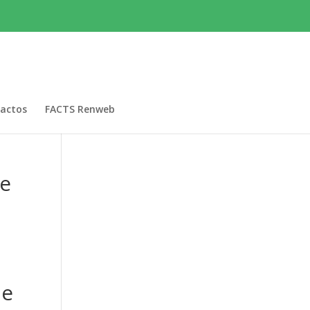
actos
FACTS Renweb
ne
ne