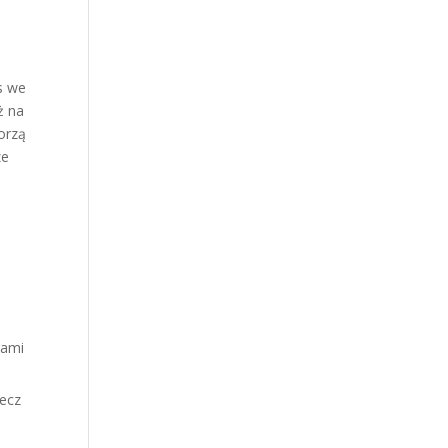
s we
ż na
worzą
ze
sami
lecz