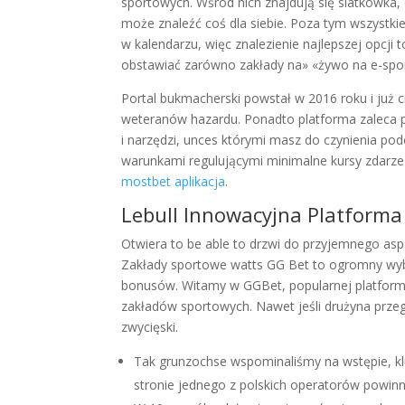
sportowych. Wśród nich znajdują się siatkówka, 
może znaleźć coś dla siebie. Poza tym wszystk
w kalendarzu, więc znalezienie najlepszej opcji
obstawiać zarówno zakłady na» «żywo na e-spor
Portal bukmacherski powstał w 2016 roku i już 
weteranów hazardu. Ponadto platforma zaleca po
i narzędzi, unces którymi masz do czynienia po
warunkami regulującymi minimalne kursy zdarz
mostbet aplikacja
.
Lebull Innowacyjna Platforma
Otwiera to be able to drzwi do przyjemnego as
Zakłady sportowe watts GG Bet to ogromny wybó
bonusów. Witamy w GGBet, popularnej platformie
zakładów sportowych. Nawet jeśli drużyna przegra
zwycięski.
Tak grunzochse wspominaliśmy na wstępie, k
stronie jednego z polskich operatorów powinn