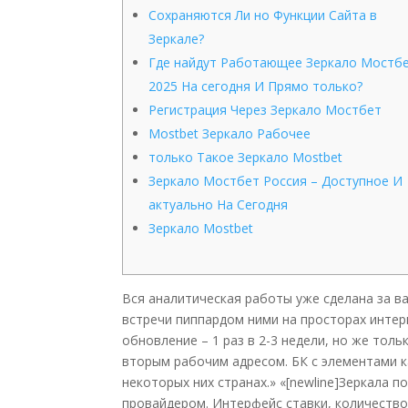
Сохраняются Ли но Функции Сайта в
Зеркале?
Где найдут Работающее Зеркало Мостб
2025 На сегодня И Прямо только?
Регистрация Через Зеркало Мостбет
Mostbet Зеркало Рабочее
только Такое Зеркало Mostbet
Зеркало Мостбет Россия – Доступное И
актуально На Сегодня
Зеркало Mostbet
Вся аналитическая работы уже сделана за в
встречи пиппардом ними на просторах интерн
обновление – 1 раз в 2-3 недели, но же толь
вторым рабочим адресом. БК с элементами к
некоторых них странах.» «[newline]Зеркала 
провайдером. Интерфейс ставки, количество