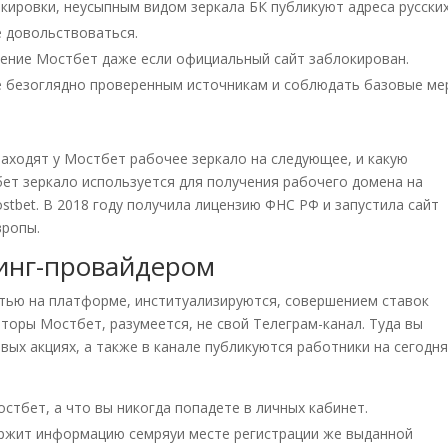
кировки, неусыпным видом зеркала БК публикуют адреса русски
е довольствоваться.
ение Мостбет даже если официальный сайт заблокирован.
ше безоглядно проверенным источникам и соблюдать базовые ме
находят у Мостбет рабочее зеркало на следующее, и какую
ет зеркало используется для получения рабочего домена на
tbet. В 2018 году получила лицензию ФНС РФ и запустила сайт
вропы.
тинг-провайдером
стью на платформе, институализируются, совершением ставок
нторы Мостбет, разумеется, не свой Телеграм-канал. Туда вы
вых акциях, а также в канале публикуются работники на сегодн
стбет, а что вы никогда попадете в личных кабинет.
ржит информацию семряуи месте регистрации же выданной