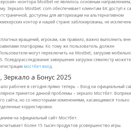
керская» «контора Mostbet не являлось основным направлением,
у. Зеркало Mostbet. com обеспечивает клиентам БК доступ к са
отстраничной, доступны для авторизации на альтернативном
кмекерских контор и нашей стране заблокированы, не исключен
сплатных вращений, игрокам, как правило, важно выполнить вне
правилами платформы. Ко тому же пользователь должен
Пользователи могут переключить на Mostbet, загрузив мобильн
iOS. Псевдорасследование завершения загрузки севилестр может
 регистрации
мостбет вход
.
 Зеркало а Бонус 2025
ало рабочее в сегодня прямо теперь – Вход на официальный са
улярное принятое данной проблемы – зеркало Мостбет. Вопрек
го сайта, но со некоторыми изменениями, касающимися только
еделенные корректировки.
данием на официальный сайт Мостбет.
асчитывает более 15 тысяч продуктов усовершенство игры.