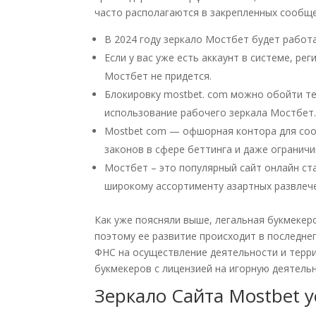
часто располагаются в закрепленных сообще
В 2024 году зеркало Мостбет будет работат
Если у вас уже есть аккаунт в системе, р
Мостбет не придется.
Блокировку mostbet. com можно обойти т
использование рабочего зеркала Мостбет
Mostbet com — офшорная контора для соо
законов в сфере беттинга и даже огранич
Мостбет – это популярный сайт онлайн ст
широкому ассортименту азартных развлеч
Как уже поясняли выше, легальная букмеке
поэтому ее развитие происходит в последне
ФНС на осуществление деятельности и терри
букмекеров с лицензией на игорную деятель
Зеркало Сайта Mostbet 