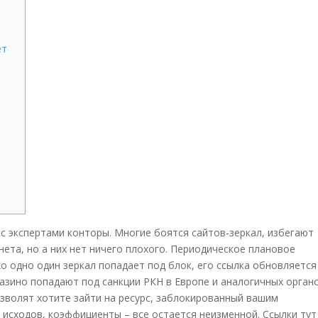
ет
ас экспертами конторы. Многие боятся сайтов-зеркал, избегают
ета, но а них нет ничего плохого. Периодическое плановое
ко одно один зеркал попадает под блок, его ссылка обновляется
азино попадают под санкции РКН в Европе и аналогичных орган
позволят хотите зайти на ресурс, заблокированный вашим
 исходов, коэффициенты – все остается неизменной. Ссылки тут