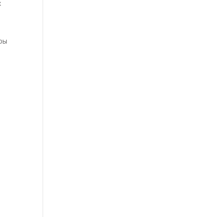
х
ры
я