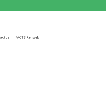
actos
FACTS Renweb