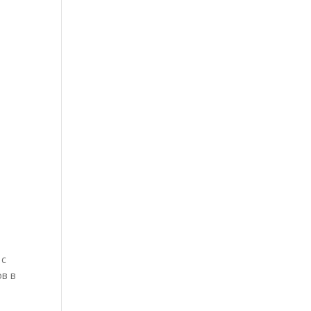
 с
ов в