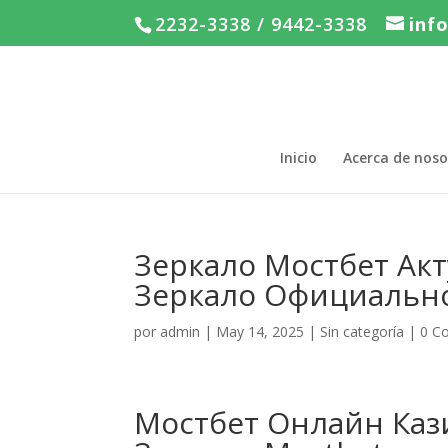
2232-3338 / 9442-3338
inf
Inicio
Acerca de noso
Зеркало Мостбет Акт
Зеркало Официально
por
admin
|
May 14, 2025
|
Sin categoría
|
0 C
Мостбет Онлайн Кази