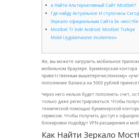
а Найти Альтернативный Сайт Mostbet?
Где найду Актуальное И стулочасы Сего
Зеркало официальным Сайта Бк «мостбе
Mostbet Tr Indir Android: Mostbet Türkiye
Mobil Uygulamasının Incelemesi»
Же, вы можете загрузить мобильное приложе
мобильном браузере. Букмекерская контора
приветственным вышеперечисленному» «учит
пополнение баланса на 5000 рублей принесет
Через него нельзя будет пополнять счет, о
только даже регистрироваться. Чтобы получ
технической помощью букмекерской конторы
сервисом. Чтобы получить доступ к офшорно
блокировки подойдут VPN-расширения и моб
Как Найти Зеркало Мост