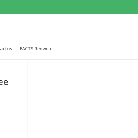
actos
FACTS Renweb
ее