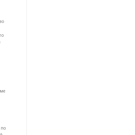
во
то
е
еме
 по
ой