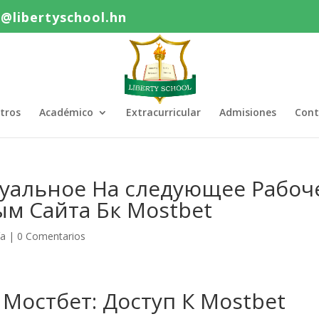
o@libertyschool.hn
tros
Académico
Extracurricular
Admisiones
Cont
туальное На следующее Рабоч
м Сайта Бк Mostbet
ía
|
0 Comentarios
Мостбет: Доступ К Mostbet