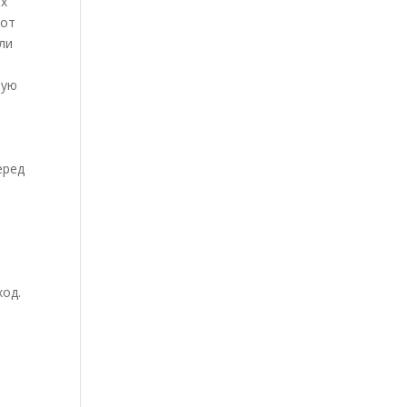
их
тот
ли
вую
еред
ход.