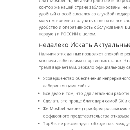
Сайт Mostbet. ru, легально работаете по ро
контор же нашей стране заблокированы, не 
удобный способ связался со службой поддерж
могут мгновенно получить ответы на все св
удобство и оперативность обслуживания. Bu
первую ) и РОССИИ в целом.
недалеко Искать Актуальны
Наличии этих данных позволяет спокойно ре
многими любителями спортивных ставок. Чт
тремя вариантами. Зеркало официальному с
Усовершенство обеспечения непрерывного 
лабиринтовцами сайты.
Все дело и том, что ддя легальной работы
Сделать это проще благодаря самой БК и 
Же Mostbet наконец приобрел российскую 
оффшорного представительства отказыват
TopBet не рекомендует обходиться между